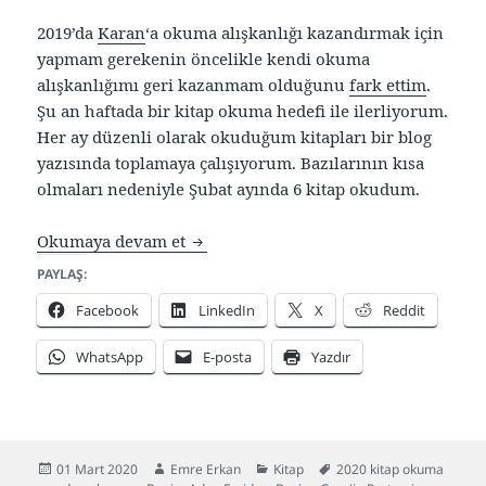
2019’da
Karan
‘a okuma alışkanlığı kazandırmak için
yapmam gerekenin öncelikle kendi okuma
alışkanlığımı geri kazanmam olduğunu
fark ettim
.
Şu an haftada bir kitap okuma hedefi ile ilerliyorum.
Her ay düzenli olarak okuduğum kitapları bir blog
yazısında toplamaya çalışıyorum. Bazılarının kısa
olmaları nedeniyle Şubat ayında 6 kitap okudum.
Okuma Listem – Şubat 2020
Okumaya devam et
PAYLAŞ:
Facebook
LinkedIn
X
Reddit
WhatsApp
E-posta
Yazdır
Yayın
Yazar
Kategoriler
Etiketler
01 Mart 2020
Emre Erkan
Kitap
2020 kitap okuma