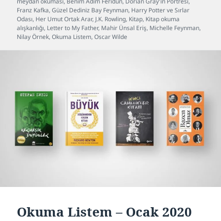
tarihi
meydan okuması
,
Benim Adım Feridun
,
Dorian Gray'in Portresi
,
Franz Kafka
,
Güzel Dediniz Bay Feynman
,
Harry Potter ve Sırlar
Odası
,
Her Umut Ortak Arar
,
J.K. Rowling
,
Kitap
,
Kitap okuma
alışkanlığı
,
Letter to My Father
,
Mahir Ünsal Eriş
,
Michelle Feynman
,
Nilay Örnek
,
Okuma Listem
,
Oscar Wilde
Okuma Listem – Ocak 2020