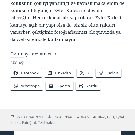
konusunu çok iyi yansıttığı ve kaynak makalemin de
konusu olduğu için Eyfel Kulesi ile devam
edeceğim. Her ne kadar bir yapı olarak Eyfel Kulesi
kamuya açık bir yapı olsa da, siz siz olun ışıkları
yanarken çektiğiniz fotoğraflarınızı blogunuzda ya
da web sitenizde kullanmayın.
Blogunuzda ışıklandırılmış Eyfel Kule
Okumaya devam et
PAYLAŞ:
Facebook
LinkedIn
X
Reddit
WhatsApp
E-posta
Yazdır
Yayın
Yazar
Kategoriler
Etiketler
06 Haziran 2017
Emre Erkan
Web
Blog
,
CC0
,
Eyfel
tarihi
Kulesi
,
Fotoğraf
,
Telif hakkı
Yazı