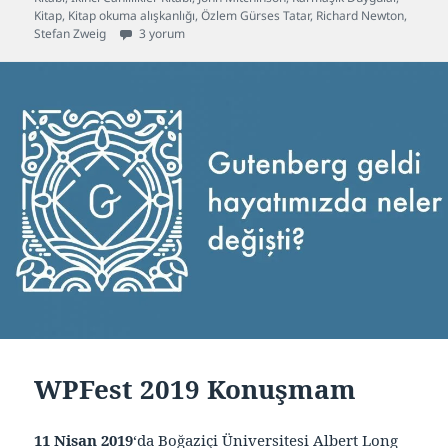
Kitap
,
Kitap okuma alışkanlığı
,
Özlem Gürses Tatar
,
Richard Newton
,
Okuma Listem – Ocak 2020 için
Stefan Zweig
3 yorum
WPFest 2019 Konuşmam
11 Nisan 2019
‘da Boğaziçi Üniversitesi Albert Long