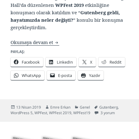
Hall’da düzenlenen
WPFest 2019
etkinliğine
konuşmacı olarak katıldım ve “
Gutenberg geldi,
hayatımızda neler değişti?
” konulu bir konuşma
gerçekleştirdim.
WPFest 2019 Konuşmam
Okumaya devam et
PAYLAŞ:
Facebook
LinkedIn
X
Reddit
WhatsApp
E-posta
Yazdır
Yayın
Yazar
Kategoriler
Etiketler
13 Nisan 2019
Emre Erkan
Genel
Gutenberg
,
tarihi
WPFest 2019 Konuşma
WordPress 5
,
WPFest
,
WPFest 2019
,
WPFest19
3 yorum