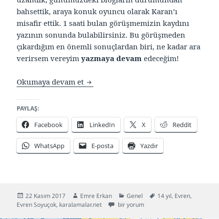
bahsettik, araya konuk oyuncu olarak Karan’ı
misafir ettik. 1 saati bulan görüşmemizin kaydını
yazının sonunda bulabilirsiniz. Bu görüşmeden
çıkardığım en önemli sonuçlardan biri, ne kadar ara
verirsem vereyim
yazmaya devam
edeceğim!
Yazmaya devam! Çünkü daha yazacak 
Okumaya devam et
PAYLAŞ:
Facebook
LinkedIn
X
Reddit
WhatsApp
E-posta
Yazdır
Yayın
Yazar
Kategoriler
Etiketler
22 Kasım 2017
Emre Erkan
Genel
14 yıl
,
Evren
,
tarihi
Yazmaya devam! Çünkü daha yazacak ç
Evren Soyuçok
,
karalamalar.net
bir yorum