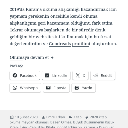
2019’da
Karan
‘a okuma alışkanlığı kazandırmak için
yapmam gerekenin öncelikle kendi okuma
alışkanlığımı geri kazanmam olduğunu
fark ettim
.
Tekrar okumaya başlarken de bir süredir denk
geldiğim bir web sitesini kullanmak için bu fırsat
değerlendirdim ve
Goodreads
profilim
i oluşturdum.
Okuma Listem – Ocak 2020
Okumaya devam et
PAYLAŞ:
Facebook
LinkedIn
X
Reddit
WhatsApp
E-posta
Yazdır
Yayın
Yazar
Kategoriler
Etiketler
10 Şubat 2020
Emre Erkan
Kitap
2020 kitap
tarihi
okuma meydan okuması
,
Bazen Olmaz
,
Büyük Düşünmenin Küçük
Kitabı
,
İkinci Cahillikler Kitabı
,
John Mitchinson
,
Karmaşık Duygular
,