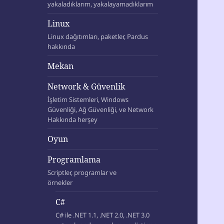
yakaladıklarım, yakalayamadıklarım
Linux
Linux dağıtımları, paketler, Pardus
hakkında
Mekan
Network & Güvenlik
İşletim Sistemleri, Windows
Güvenliği, Ağ Güvenliği, ve Network
Hakkında herşey
Oyun
Programlama
Scriptler, programlar ve
örnekler
C#
C# ile .NET 1.1, .NET 2.0, .NET 3.0