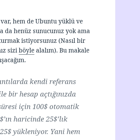
 var, hem de Ubuntu yüklü ve
ya da henüz sunucunuz yok ama
urmak istiyorsunuz (Nasıl bir
ız sizi
böyle
alalım). Bu makale
lışacağım.
antılarda kendi referans
le bir hesap açtığınızda
üresi için 100$ otomatik
$’ın haricinde 25$’lık
25$ yükleniyor. Yani hem