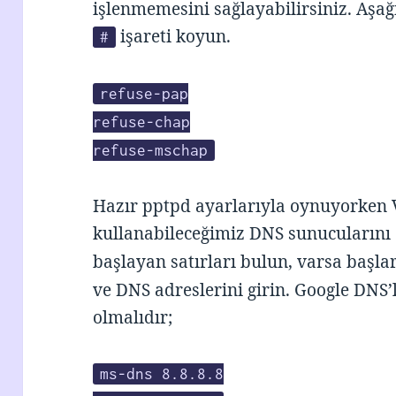
işlenmemesini sağlayabilirsiniz. Aşağ
işareti koyun.
#
refuse-pap
refuse-chap
refuse-mschap
Hazır pptpd ayarlarıyla oynuyorken 
kullanabileceğimiz DNS sunucularını
başlayan satırları bulun, varsa başl
ve DNS adreslerini girin. Google DNS’l
olmalıdır;
ms-dns 8.8.8.8