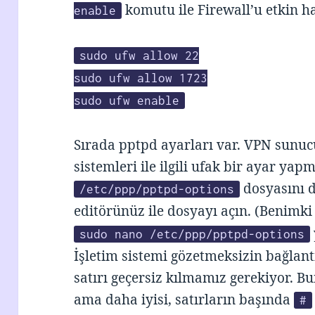
komutu ile Firewall’u etkin ha
enable
sudo ufw allow 22
sudo ufw allow 1723
sudo ufw enable
Sırada pptpd ayarları var. VPN sunuc
sistemleri ile ilgili ufak bir ayar ya
dosyasını d
/etc/ppp/pptpd-options
editörünüz ile dosyayı açın. (Benimk
sudo nano /etc/ppp/pptpd-options
İşletim sistemi gözetmeksizin bağlant
satırı geçersiz kılmamız gerekiyor. Bun
ama daha iyisi, satırların başında
#