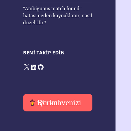
"Ambiguous match found"
hatası neden kaynaklanır, nasıl
düzeltilir?
BENI TAKIP EDIN
X
LinkedIn
GitHub
Bir kahvenizi içerim