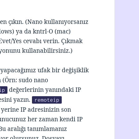
n çıkın. (Nano kullanıyorsanız
ows) ya da kntrl-O (mac)
vet/Yes cevabı verin. Çıkmak
yonunu kullanabilirsiniz.)
yapacağımız ufak bir değişiklik
n (Örn: sudo nano
değerlerinin yanındaki IP
ip
esini yazın.
remoteip
yerine IP adresinizin son
. Sunucunuz her zaman kendi IP
. Bu aralığı tanımlamanız
yor olursunuz. Dosyayı