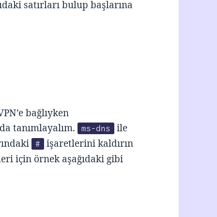
ıdaki satırları bulup başlarına
VPN’e bağlıyken
 da tanımlayalım.
ile
ms-dns
arındaki
işaretlerini kaldırın
#
eri için örnek aşağıdaki gibi