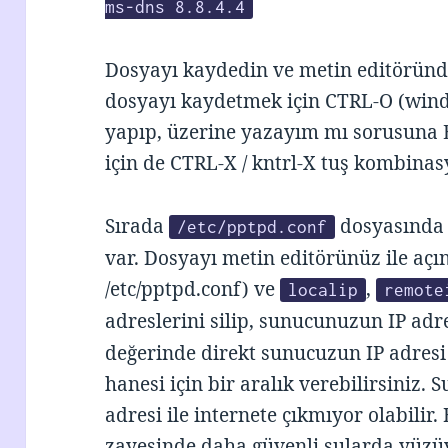
ms-dns 8.8.4.4
Dosyayı kaydedin ve metin editöründe
dosyayı kaydetmek için CTRL-O (wind
yapıp, üzerine yazayım mı sorusuna E
için de CTRL-X / kntrl-X tuş kombinas
Sırada
dosyasında 
/etc/pptpd.conf
var. Dosyayı metin editörünüz ile açı
/etc/pptpd.conf) ve
,
localip
remote
adreslerini silip, sunucunuzun IP adr
değerinde direkt sunucuzun IP adresi 
hanesi için bir aralık verebilirsiniz
adresi ile internete çıkmıyor olabilir
zayesinde daha güvenli sularda yüzü