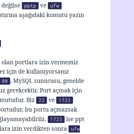
ü değilse
ve
pptp
ufw
atırına aşağıdaki komutu yazın
 olan portlara izin vermemiz
r için de kullanıyorsanız
. MySQL sunucusu, genelde
80
ız gerekcektir. Port açmak için
mutudur. Biz
ve
22
1723
ortudur, bu portu açmazsak
ğlayamayabilriiz.
ise ppt
1723
lara izin verdikten sonra
ufw