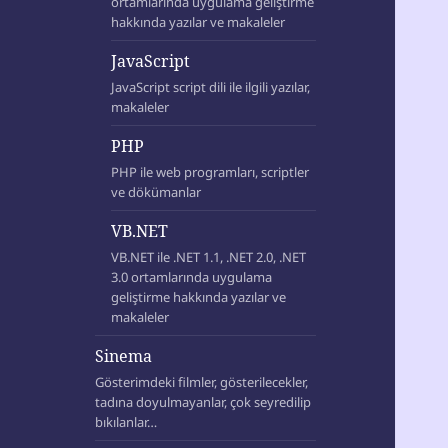
ortamlarında uygulama geliştirme
hakkında yazılar ve makaleler
JavaScript
JavaScript script dili ile ilgili yazılar,
makaleler
PHP
PHP ile web programları, scriptler
ve dökümanlar
VB.NET
VB.NET ile .NET 1.1, .NET 2.0, .NET
3.0 ortamlarında uygulama
geliştirme hakkında yazılar ve
makaleler
Sinema
Gösterimdeki filmler, gösterilecekler,
tadına doyulmayanlar, çok seyredilip
bıkılanlar…