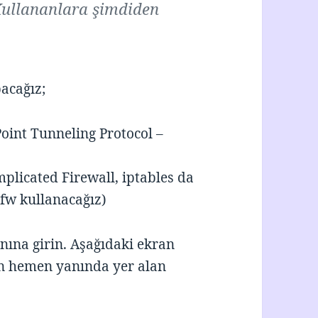
Kullananlara şimdiden
pacağız;
oint Tunneling Protocol –
licated Firewall, iptables da
 ufw kullanacağız)
ına girin. Aşağıdaki ekran
in hemen yanında yer alan