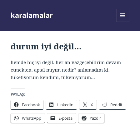
karalamalar
MENÜ
VE
BILEŞENLER
durum iyi değil…
hemde hiç iyi değil. her an vazgeçebilirim devam
etmekten. aptal mıyım nedir? anlamadım ki.
tüketiyorum kendimi, tükeniyorum…
PAYLAŞ:
Facebook
LinkedIn
X
Reddit
WhatsApp
E-posta
Yazdır