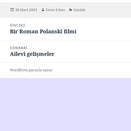
Yayın
Yazar
Kategoriler
30 Mart 2003
Emre Erkan
Günlük
tarihi
Yazı
ÖNCEKI
gezinmesi
Bir Roman Polanski filmi
Önceki
yazı:
SONRAKI
Ailevi gelişmeler
Sonraki
yazı:
WordPress gururla sunar