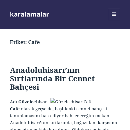
karalamalar
MENÜ
VE
BILEŞENLER
Etiket:
Cafe
Anadoluhisarı’nın
Sırtlarında Bir Cennet
Bahçesi
Adı
Güzelcehisar
Cafe
olarak geçse de, başlıktaki cennet bahçesi
tanımlamasını hak ediyor bahsedeceğim mekan.
Anadoluhisarı’nın sırtlarında, boğazı tam karşısına
almış bir mevkide kurulmuş. Oldukça geniş bir