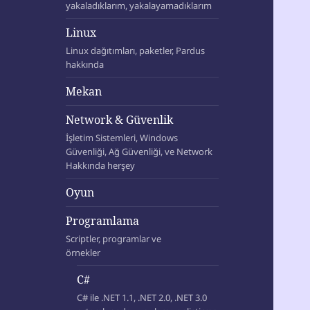
yakaladıklarım, yakalayamadıklarım
Linux
Linux dağıtımları, paketler, Pardus
hakkında
Mekan
Network & Güvenlik
İşletim Sistemleri, Windows
Güvenliği, Ağ Güvenliği, ve Network
Hakkında herşey
Oyun
Programlama
Scriptler, programlar ve
örnekler
C#
C# ile .NET 1.1, .NET 2.0, .NET 3.0