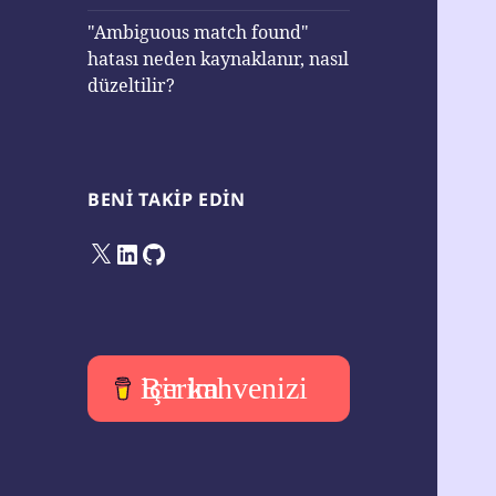
"Ambiguous match found"
hatası neden kaynaklanır, nasıl
düzeltilir?
BENI TAKIP EDIN
X
LinkedIn
GitHub
Bir kahvenizi içerim