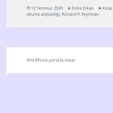
Yayın
Yazar
Kateg
12 Temmuz 2020
Emre Erkan
Kitap
tarihi
okuma alışkanlığı
,
Richard P. Feynman
WordPress gururla sunar