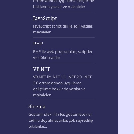
ortamlarında uygulama geliştirme
hakkında yazılar ve makaleler
JavaScript
JavaScript script dili ile ilgili yazılar,
makaleler
PHP
PHP ile web programları, scriptler
ve dökümanlar
VB.NET
VB.NET ile .NET 1.1, .NET 2.0, .NET
3.0 ortamlarında uygulama
geliştirme hakkında yazılar ve
makaleler
Sinema
Gösterimdeki filmler, gösterilecekler,
tadına doyulmayanlar, çok seyredilip
bıkılanlar…