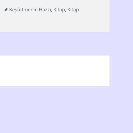
oriler
Etiketler
Keşfetmenin Hazzı
,
Kitap
,
Kitap