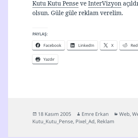
Kutu Kutu Pense
ve
InterVizyon
açıldı
olsun. Güle güle reklam verelim.
PAYLAŞ:
Facebook
LinkedIn
X
Red
Yazdır
Yayın
Yazar
Kategor
18 Kasım 2005
Emre Erkan
Web
,
We
tarihi
Kutu_Kutu_Pense
,
Pixel_Ad
,
Reklam