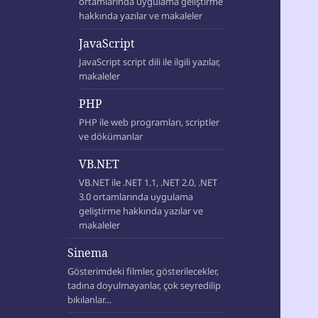
ortamlarında uygulama geliştirme
hakkında yazılar ve makaleler
JavaScript
JavaScript script dili ile ilgili yazılar,
makaleler
PHP
PHP ile web programları, scriptler
ve dökümanlar
VB.NET
VB.NET ile .NET 1.1, .NET 2.0, .NET
3.0 ortamlarında uygulama
geliştirme hakkında yazılar ve
makaleler
Sinema
Gösterimdeki filmler, gösterilecekler,
tadına doyulmayanlar, çok seyredilip
bıkılanlar…