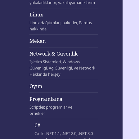
yakaladıklarım, yakalayamadıklarım
Linux
Linux dağıtımları, paketler, Pardus
hakkında
Mekan
Network & Güvenlik
İşletim Sistemleri, Windows
Güvenliği, Ağ Güvenliği, ve Network
Hakkında herşey
Oyun
Programlama
Scriptler, programlar ve
örnekler
C#
C# ile .NET 1.1, .NET 2.0, .NET 3.0