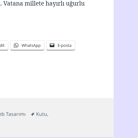
. Vatana millete hayırlı uğurlu
dit
WhatsApp
E-posta
iler
Etiketler
b Tasarımı
Kutu
,