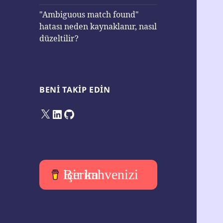
"Ambiguous match found"
hatası neden kaynaklanır, nasıl
düzeltilir?
BENI TAKIP EDIN
X
LinkedIn
GitHub
Bir kahvenizi içerim