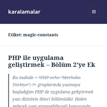
karalamalar
MENÜ
VE
BILEŞENLER
Etiket:
magic-constants
PHP ile uygulama
geliştirmek – Bölüm 2’ye Ek
Bu makale
< ?PHP echo “Merhaba
Türkiye”; ?>
gruplarında yazmaya
başladığım PHP ile uygulama geliştirmek
yazı dizisinin ikinci bölümüdür. Halen
gelecek vaat etmeyebileceği konusunda