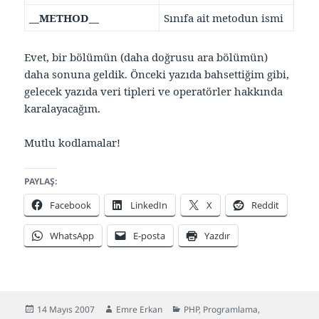
__METHOD__
Sınıfa ait metodun ismi
Evet, bir bölümün (daha doğrusu ara bölümün)
daha sonuna geldik. Önceki yazıda bahsettiğim gibi,
gelecek yazıda veri tipleri ve operatörler hakkında
karalayacağım.
Mutlu kodlamalar!
PAYLAŞ:
Facebook
LinkedIn
X
Reddit
WhatsApp
E-posta
Yazdır
Yayın
Yazar
Kategoriler
14 Mayıs 2007
Emre Erkan
PHP
,
Programlama
,