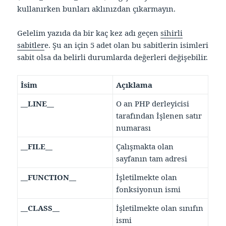
kullanırken bunları aklınızdan çıkarmayın.
Gelelim yazıda da bir kaç kez adı geçen
sihirli
sabitler
e. Şu an için 5 adet olan bu sabitlerin isimleri
sabit olsa da belirli durumlarda değerleri değişebilir.
İsim
Açıklama
__LINE__
O an PHP derleyicisi
tarafından İşlenen satır
numarası
__FILE__
Çalışmakta olan
sayfanın tam adresi
__FUNCTION__
İşletilmekte olan
fonksiyonun ismi
__CLASS__
İşletilmekte olan sınıfın
ismi