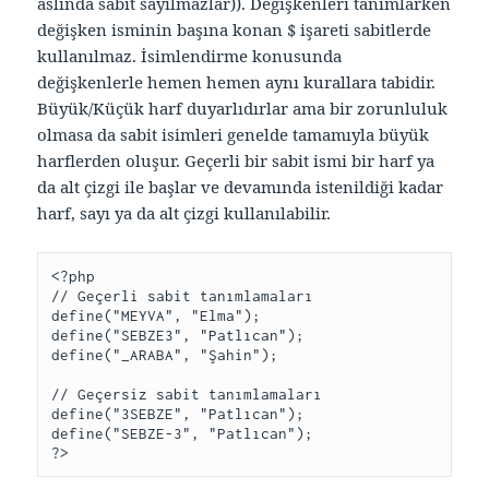
aslında sabit sayılmazlar)). Değişkenleri tanımlarken
değişken isminin başına konan $ işareti sabitlerde
kullanılmaz. İsimlendirme konusunda
değişkenlerle hemen hemen aynı kurallara tabidir.
Büyük/Küçük harf duyarlıdırlar ama bir zorunluluk
olmasa da sabit isimleri genelde tamamıyla büyük
harflerden oluşur. Geçerli bir sabit ismi bir harf ya
da alt çizgi ile başlar ve devamında istenildiği kadar
harf, sayı ya da alt çizgi kullanılabilir.
<?php

// Geçerli sabit tanımlamaları

define("MEYVA", "Elma");

define("SEBZE3", "Patlıcan");

define("_ARABA", "Şahin");

// Geçersiz sabit tanımlamaları

define("3SEBZE", "Patlıcan");

define("SEBZE-3", "Patlıcan");

?>