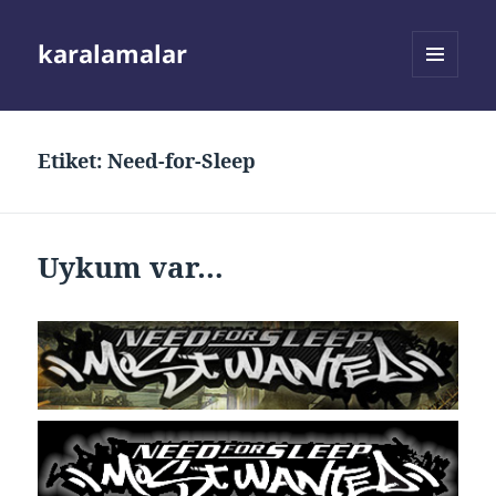
karalamalar
MENÜ
VE
BILEŞENLER
Etiket:
Need-for-Sleep
Uykum var…