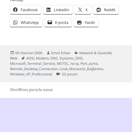
Facebook
LinkedIn
X
Reddit
WhatsApp
E-posta
Yazdır
Yayın
Yazar
Kategoriler
06 Haziran 2006
Emre Erkan
Network & Güvenlik
,
tarihi
Etiketler
Web
ADSL Modem
,
DNS
,
Dynamic_DNS
,
Microsoft_Terminal_Service
,
MSTSC
,
no-ip
,
Port_açma
,
Remote_Desktop_Connection
,
Uzak_Masaüstü_Bağlantısı
,
Uzak Masaüstü Bağlantısı – Nasıl? için
Windows_XP_Professional
52 yorum
WordPress gururla sunar