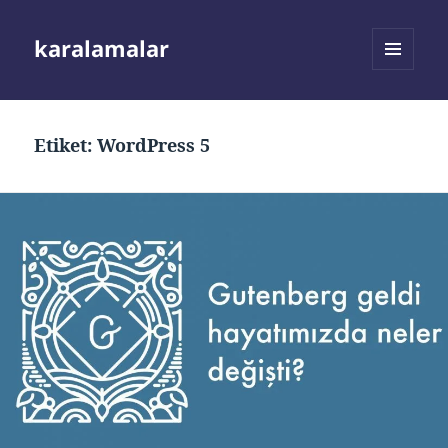
karalamalar
MENÜ
VE
BILEŞENLER
Etiket:
WordPress 5