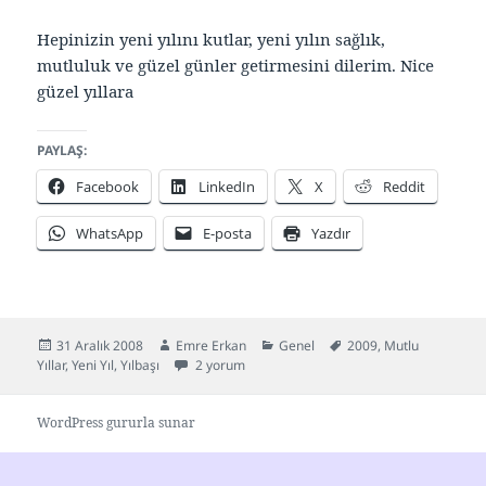
Hepinizin yeni yılını kutlar, yeni yılın sağlık,
mutluluk ve güzel günler getirmesini dilerim. Nice
güzel yıllara
PAYLAŞ:
Facebook
LinkedIn
X
Reddit
WhatsApp
E-posta
Yazdır
Yayın
Yazar
Kategoriler
Etiketler
31 Aralık 2008
Emre Erkan
Genel
2009
,
Mutlu
tarihi
Mutlu Yıllar için
Yıllar
,
Yeni Yıl
,
Yılbaşı
2 yorum
WordPress gururla sunar