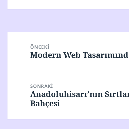
Yazı
gezinmesi
ÖNCEKI
Modern Web Tasarımında
Önceki
yazı:
SONRAKI
Anadoluhisarı’nın Sırtla
Sonraki
Bahçesi
yazı: