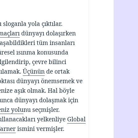
 sloganla yola çıktılar.
maçları
dünyayı dolaşırken
aşabildikleri tüm insanları
üresel ısınma konusunda
lgilendirip, çevre bilinci
şılamak.
Üçünün
de ortak
oktası dünyayı önemsemek ve
nize aşık olmak. Hal böyle
lunca dünyayı dolaşmak için
niz yolu
nu seçmişler.
llanacakları yelkenliye
Global
arner
ismini vermişler.