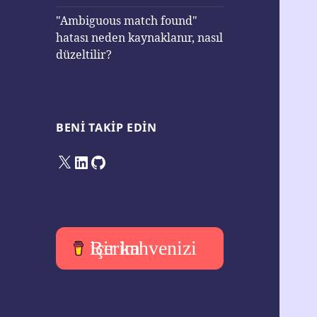
"Ambiguous match found"
hatası neden kaynaklanır, nasıl
düzeltilir?
BENI TAKIP EDIN
X
LinkedIn
GitHub
Bir kahvenizi içerim