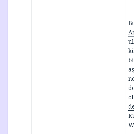
Bu
A
ul
k
bi
a
n
de
o
de
Ku
W