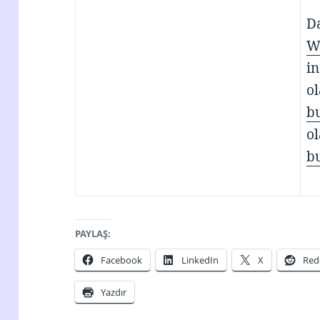
Da
W
in
ol
b
ol
b
PAYLAŞ:
Facebook
LinkedIn
X
Red
Yazdır