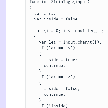
function StripTags(input)

{

  var array = [];

  var inside = false;

  for (i = 0; i < input.length; i++)

  {

    var let = input.charAt(i);

    if (let == '<')

    {

      inside = true;

      continue;

    }

    if (let == '>')

    {

      inside = false;

      continue;

    }

    if (!inside)
