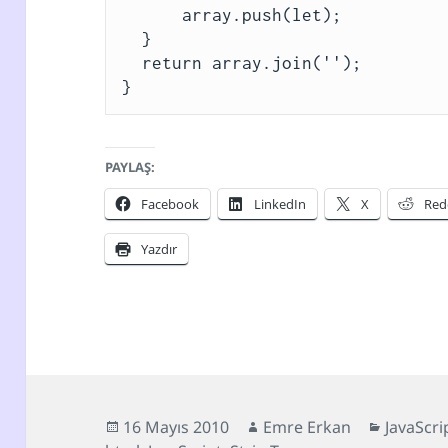
      array.push(let);

  }

  return array.join('');

}
PAYLAŞ:
Facebook
LinkedIn
X
Red
Yazdır
Yayın
Yazar
Kategori
16 Mayıs 2010
Emre Erkan
JavaScri