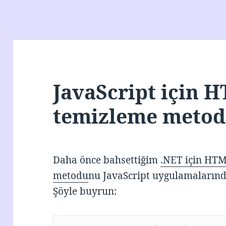
JavaScript için H
temizleme meto
Daha önce bahsettiğim
.NET için HTM
metodu
nu JavaScript uygulamalarınd
Şöyle buyrun: