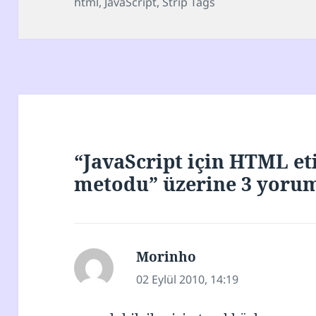
tarihi
html
,
JavaScript
,
Strip Tags
“JavaScript için HTML et
metodu” üzerine 3 yoru
Morinho
dedi
ki:
02 Eylül 2010, 14:19