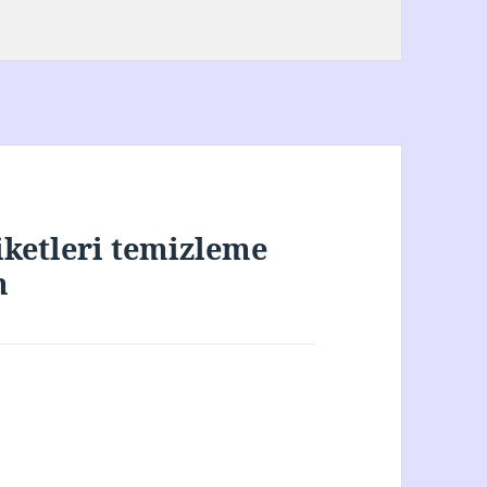
iketleri temizleme
m