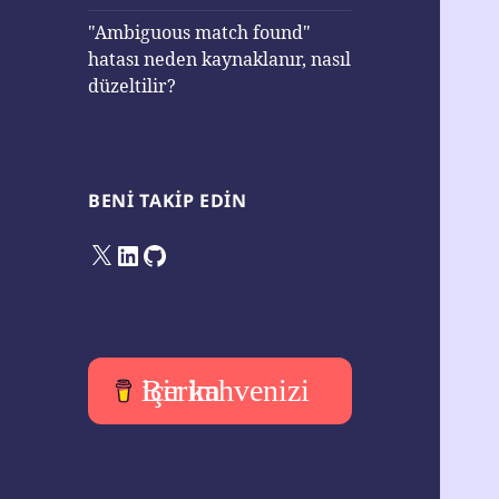
"Ambiguous match found"
hatası neden kaynaklanır, nasıl
düzeltilir?
BENI TAKIP EDIN
X
LinkedIn
GitHub
Bir kahvenizi içerim