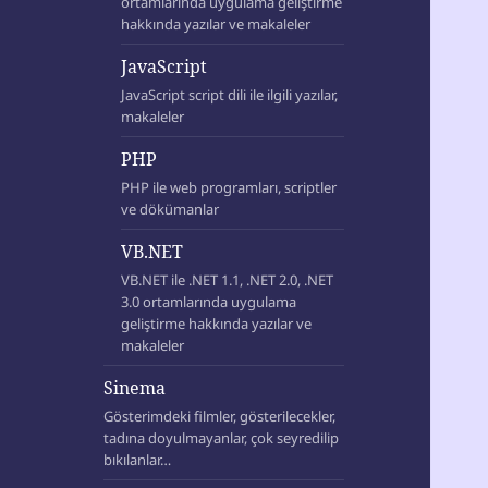
ortamlarında uygulama geliştirme
hakkında yazılar ve makaleler
JavaScript
JavaScript script dili ile ilgili yazılar,
makaleler
PHP
PHP ile web programları, scriptler
ve dökümanlar
VB.NET
VB.NET ile .NET 1.1, .NET 2.0, .NET
3.0 ortamlarında uygulama
geliştirme hakkında yazılar ve
makaleler
Sinema
Gösterimdeki filmler, gösterilecekler,
tadına doyulmayanlar, çok seyredilip
bıkılanlar…