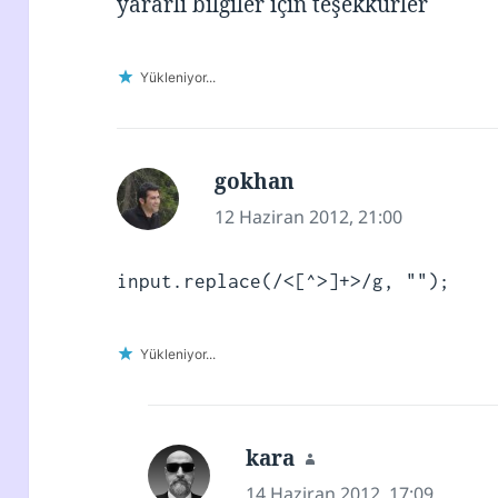
yararlı bilgiler için teşekkürler
Yükleniyor...
gokhan
dedi
ki:
12 Haziran 2012, 21:00
input.replace(/<[^>]+>/g, "");
Yükleniyor...
kara
dedi
ki:
14 Haziran 2012, 17:09