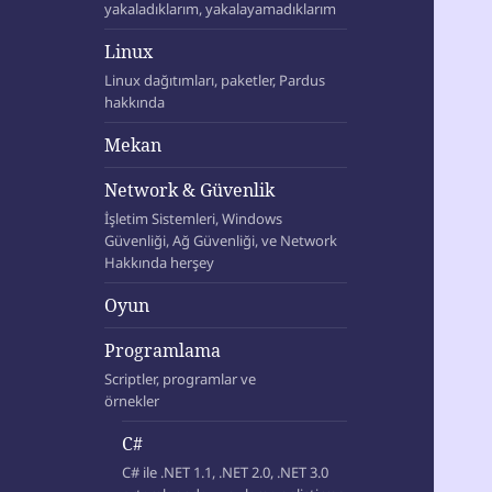
yakaladıklarım, yakalayamadıklarım
Linux
Linux dağıtımları, paketler, Pardus
hakkında
Mekan
Network & Güvenlik
İşletim Sistemleri, Windows
Güvenliği, Ağ Güvenliği, ve Network
Hakkında herşey
Oyun
Programlama
Scriptler, programlar ve
örnekler
C#
C# ile .NET 1.1, .NET 2.0, .NET 3.0