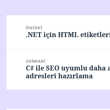
Yazı
gezinmesi
ÖNCEKI
.NET için HTML etiketle
Önceki
yazı:
SONRAKI
C# ile SEO uyumlu daha a
Sonraki
adresleri hazırlama
yazı: