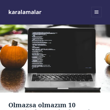
karalamalar
MENÜ
VE
BILEŞENLER
Olmazsa olmazım 10