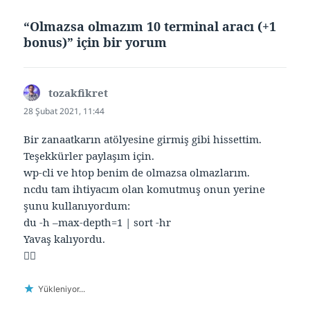
“Olmazsa olmazım 10 terminal aracı (+1
bonus)” için bir yorum
tozakfikret
dedi
ki:
28 Şubat 2021, 11:44
Bir zanaatkarın atölyesine girmiş gibi hissettim.
Teşekkürler paylaşım için.
wp-cli ve htop benim de olmazsa olmazlarım.
ncdu tam ihtiyacım olan komutmuş onun yerine
şunu kullanıyordum:
du -h –max-depth=1 | sort -hr
Yavaş kalıyordu.
👍🏽
Yükleniyor...