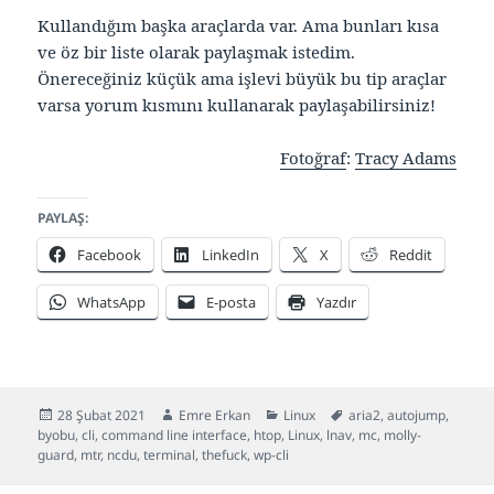
Kullandığım başka araçlarda var. Ama bunları kısa
ve öz bir liste olarak paylaşmak istedim.
Önereceğiniz küçük ama işlevi büyük bu tip araçlar
varsa yorum kısmını kullanarak paylaşabilirsiniz!
Fotoğraf
:
Tracy Adams
PAYLAŞ:
Facebook
LinkedIn
X
Reddit
WhatsApp
E-posta
Yazdır
Yayın
Yazar
Kategoriler
Etiketler
28 Şubat 2021
Emre Erkan
Linux
aria2
,
autojump
,
tarihi
byobu
,
cli
,
command line interface
,
htop
,
Linux
,
lnav
,
mc
,
molly-
guard
,
mtr
,
ncdu
,
terminal
,
thefuck
,
wp-cli