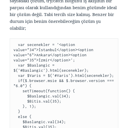
sayfadaki çözüm, try/catch bloğunu iş akışının bir
parçası olarak kullandığından benim gözümde ideal
bir çözüm değil. Tabi tercih size kalmış. Benzer bir
durum için benim önerebileceğim çözüm şu
olabilir;
  var secenekler = '<option 
value="34">İstanbul</option><option 
value="6">Ankara</option><option 
value="35">İzmir</option>';

  var $Baslangic = 
$('#Baslangic').html(secenekler);

  var $Varis = $('#Varis').html(secenekler);

  if($.browser.msie && $.browser.version === 
"6.0") {

    setTimeout(function() {

      $Baslangic.val(34);

      $Bitis.val(35);

    }, 1);

  }

  else {

    $Baslangic.val(34);

    $Bitis.val(35);
