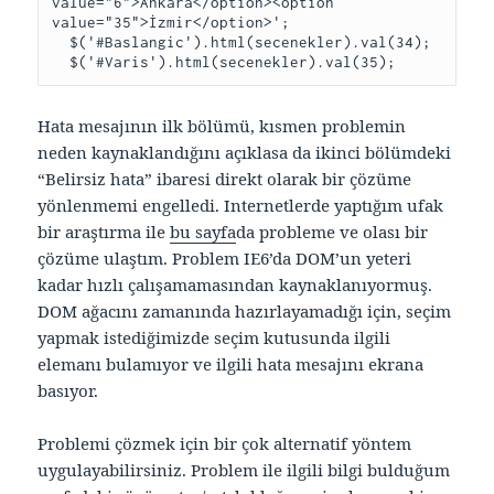
value="6">Ankara</option><option 
value="35">İzmir</option>';

  $('#Baslangic').html(secenekler).val(34);

Hata mesajının ilk bölümü, kısmen problemin
neden kaynaklandığını açıklasa da ikinci bölümdeki
“Belirsiz hata” ibaresi direkt olarak bir çözüme
yönlenmemi engelledi. Internetlerde yaptığım ufak
bir araştırma ile
bu sayfa
da probleme ve olası bir
çözüme ulaştım. Problem IE6’da DOM’un yeteri
kadar hızlı çalışamamasından kaynaklanıyormuş.
DOM ağacını zamanında hazırlayamadığı için, seçim
yapmak istediğimizde seçim kutusunda ilgili
elemanı bulamıyor ve ilgili hata mesajını ekrana
basıyor.
Problemi çözmek için bir çok alternatif yöntem
uygulayabilirsiniz. Problem ile ilgili bilgi bulduğum