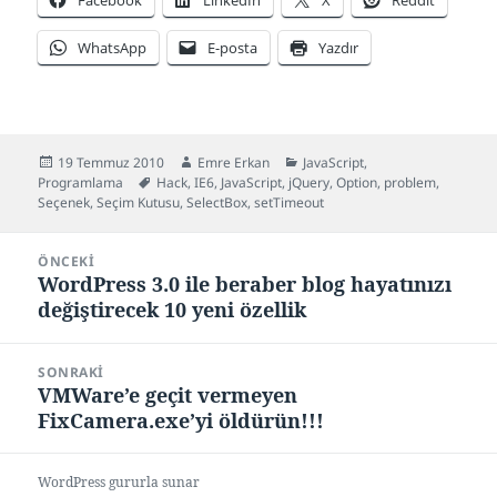
Facebook
LinkedIn
X
Reddit
WhatsApp
E-posta
Yazdır
Yayın
Yazar
Kategoriler
19 Temmuz 2010
Emre Erkan
JavaScript
,
tarihi
Etiketler
Programlama
Hack
,
IE6
,
JavaScript
,
jQuery
,
Option
,
problem
,
Seçenek
,
Seçim Kutusu
,
SelectBox
,
setTimeout
Yazı
ÖNCEKI
gezinmesi
WordPress 3.0 ile beraber blog hayatınızı
Önceki
değiştirecek 10 yeni özellik
yazı:
SONRAKI
VMWare’e geçit vermeyen
Sonraki
FixCamera.exe’yi öldürün!!!
yazı:
WordPress gururla sunar