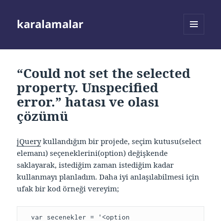
karalamalar
MENÜ
VE
BILEŞENLER
“Could not set the selected
property. Unspecified
error.” hatası ve olası
çözümü
jQuery
kullandığım bir projede, seçim kutusu(select
elemanı) seçeneklerini(option) değişkende
saklayarak, istediğim zaman istediğim kadar
kullanmayı planladım. Daha iyi anlaşılabilmesi için
ufak bir kod örneği vereyim;
  var secenekler = '<option 