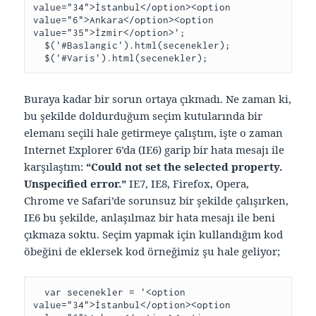
value="34">İstanbul</option><option 
value="6">Ankara</option><option 
value="35">İzmir</option>';

  $('#Baslangic').html(secenekler);

Buraya kadar bir sorun ortaya çıkmadı. Ne zaman ki,
bu şekilde doldurduğum seçim kutularında bir
elemanı seçili hale getirmeye çalıştım, işte o zaman
Internet Explorer 6’da (IE6) garip bir hata mesajı ile
karşılaştım:
“Could not set the selected property.
Unspecified error.”
IE7, IE8, Firefox, Opera,
Chrome ve Safari’de sorunsuz bir şekilde çalışırken,
IE6 bu şekilde, anlaşılmaz bir hata mesajı ile beni
çıkmaza soktu. Seçim yapmak için kullandığım kod
öbeğini de eklersek kod örneğimiz şu hale geliyor;
  var secenekler = '<option 
value="34">İstanbul</option><option 