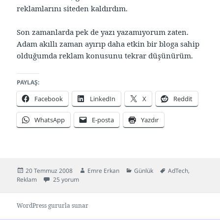
reklamlarını siteden kaldırdım.
Son zamanlarda pek de yazı yazamıyorum zaten.
Adam akıllı zaman ayırıp daha etkin bir bloga sahip
olduğumda reklam konusunu tekrar düşünürüm.
PAYLAŞ:
Facebook
LinkedIn
X
Reddit
WhatsApp
E-posta
Yazdır
Yayın
Yazar
Kategoriler
Etiketler
20 Temmuz 2008
Emre Erkan
Günlük
AdTech
,
tarihi
AdTech reklamlarını kaldırdım için
Reklam
25 yorum
WordPress gururla sunar