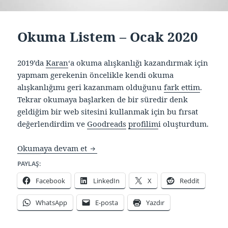
Okuma Listem – Ocak 2020
2019’da
Karan
‘a okuma alışkanlığı kazandırmak için
yapmam gerekenin öncelikle kendi okuma
alışkanlığımı geri kazanmam olduğunu
fark ettim
.
Tekrar okumaya başlarken de bir süredir denk
geldiğim bir web sitesini kullanmak için bu fırsat
değerlendirdim ve
Goodreads
profilim
i oluşturdum.
Okuma Listem – Ocak 2020
Okumaya devam et
PAYLAŞ:
Facebook
LinkedIn
X
Reddit
WhatsApp
E-posta
Yazdır