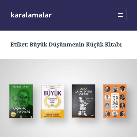
karalamalar
MENÜ
VE
BILEŞENLER
Etiket:
Büyük Düşünmenin Küçük Kitabı