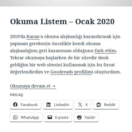
Okuma Listem – Ocak 2020
2019’da
Karan
‘a okuma alışkanlığı kazandırmak için
yapmam gerekenin öncelikle kendi okuma
alışkanlığımı geri kazanmam olduğunu
fark ettim
.
Tekrar okumaya başlarken de bir süredir denk
geldiğim bir web sitesini kullanmak için bu fırsat
değerlendirdim ve
Goodreads
profilim
i oluşturdum.
Okuma Listem – Ocak 2020
Okumaya devam et
PAYLAŞ:
Facebook
LinkedIn
X
Reddit
WhatsApp
E-posta
Yazdır