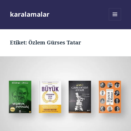
karalamalar
MENÜ
VE
BILEŞENLER
Etiket:
Özlem Gürses Tatar