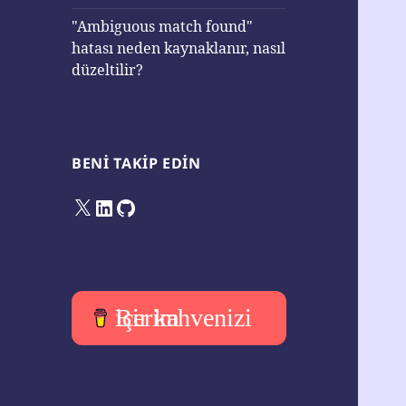
"Ambiguous match found"
hatası neden kaynaklanır, nasıl
düzeltilir?
BENI TAKIP EDIN
X
LinkedIn
GitHub
Bir kahvenizi içerim