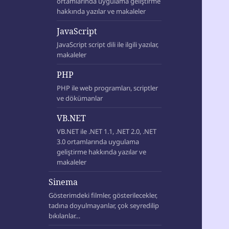
ortamlarında uygulama geliştirme
hakkında yazılar ve makaleler
JavaScript
JavaScript script dili ile ilgili yazılar,
makaleler
PHP
PHP ile web programları, scriptler
ve dökümanlar
VB.NET
VB.NET ile .NET 1.1, .NET 2.0, .NET
3.0 ortamlarında uygulama
geliştirme hakkında yazılar ve
makaleler
Sinema
Gösterimdeki filmler, gösterilecekler,
tadına doyulmayanlar, çok seyredilip
bıkılanlar…