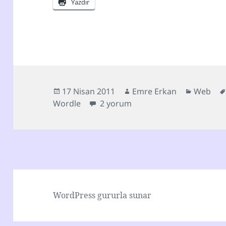
Yazdır
Yayın
Yazar
Kategori
17 Nisan 2011
Emre Erkan
Web
tarihi
Wordle ile web profilim için
Wordle
2 yorum
WordPress gururla sunar