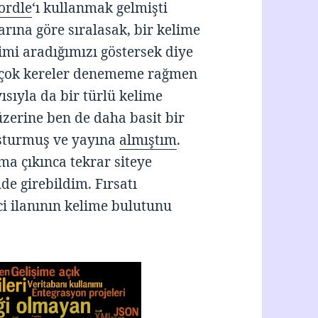
ordle
‘ı kullanmak gelmişti
larına göre sıralasak, bir kelime
kimi aradığımızı göstersek diye
 çok kereler denememe rağmen
sıyla da bir türlü kelime
erine ben de daha basit bir
şturmuş ve yayına
almıştım
.
ma çıkınca tekrar siteye
de girebildim. Fırsatı
ci ilanının kelime bulutunu