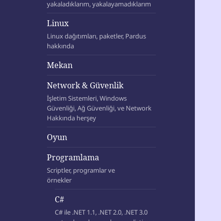
yakaladıklarım, yakalayamadıklarım
Linux
Linux dağıtımları, paketler, Pardus
hakkında
Mekan
Network & Güvenlik
İşletim Sistemleri, Windows
Güvenliği, Ağ Güvenliği, ve Network
Hakkında herşey
Oyun
Programlama
Scriptler, programlar ve
örnekler
C#
C# ile .NET 1.1, .NET 2.0, .NET 3.0