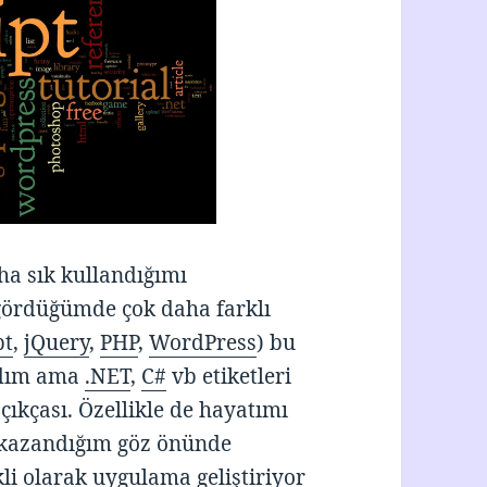
aha sık kullandığımı
gördüğümde çok daha farklı
pt
,
jQuery
,
PHP
,
WordPress
) bu
adım ama
.NET
,
C#
vb etiketleri
ıkçası. Özellikle de hayatımı
 kazandığım göz önünde
li olarak uygulama geliştiriyor