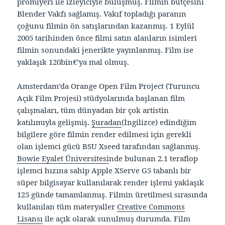
prömiyeri ile izleyiciyle buluşmuş. Filmin bütçesini
Blender Vakfı sağlamış. Vakıf topladığı paranın
çoğunu filmin ön satışlarından kazanmış. 1 Eylül
2005 tarihinden önce filmi satın alanların isimleri
filmin sonundaki jenerikte yayınlanmış. Film ise
yaklaşık 120bin€’ya mal olmuş.
Amsterdam’da Orange Open Film Project (Turuncu
Açık Film Projesi) stüdyolarında başlanan film
çalışmaları, tüm dünyadan bir çok artistin
katılımıyla gelişmiş.
Şuradan
(İngilizce) edindiğim
bilgilere göre filmin render edilmesi için gerekli
olan işlemci gücü BSU Xseed tarafından sağlanmış.
Bowie Eyalet Üniversitesi
nde bulunan 2.1 teraflop
işlemci hızına sahip Apple XServe G5 tabanlı bir
süper bilgisayar kullanılarak render işlemi yaklaşık
125 günde tamamlanmış. Filmin üretilmesi sırasında
kullanılan tüm materyaller
Creative Commons
Lisansı
ile açık olarak sunulmuş durumda. Film