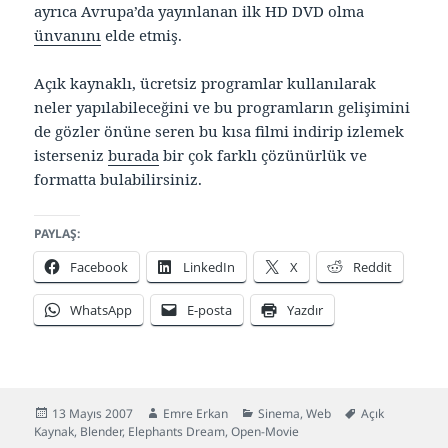
ayrıca Avrupa’da yayınlanan ilk HD DVD olma
ünvanını
elde etmiş.
Açık kaynaklı, ücretsiz programlar kullanılarak
neler yapılabileceğini ve bu programların gelişimini
de gözler önüne seren bu kısa filmi indirip izlemek
isterseniz
burada
bir çok farklı çözünürlük ve
formatta bulabilirsiniz.
PAYLAŞ:
Facebook
LinkedIn
X
Reddit
WhatsApp
E-posta
Yazdır
Yayın
Yazar
Kategoriler
Etiketler
13 Mayıs 2007
Emre Erkan
Sinema
,
Web
Açık
tarihi
Kaynak
,
Blender
,
Elephants Dream
,
Open-Movie