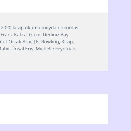
er
Etiketler
2020 kitap okuma meydan okuması
,
,
Franz Kafka
,
Güzel Dediniz Bay
ut Ortak Arar
,
J.K. Rowling
,
Kitap
,
ahir Ünsal Eriş
,
Michelle Feynman
,