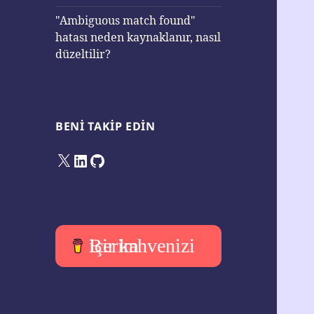
"Ambiguous match found"
hatası neden kaynaklanır, nasıl
düzeltilir?
BENI TAKIP EDIN
X
LinkedIn
GitHub
Bir kahvenizi içerim