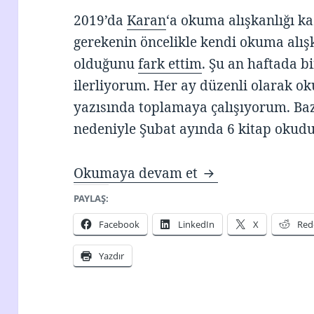
2019’da
Karan
‘a okuma alışkanlığı 
gerekenin öncelikle kendi okuma alı
olduğunu
fark ettim
. Şu an haftada b
ilerliyorum. Her ay düzenli olarak o
yazısında toplamaya çalışıyorum. Baz
nedeniyle Şubat ayında 6 kitap okud
Okuma Listem – 
Okumaya devam et
PAYLAŞ:
Facebook
LinkedIn
X
Red
Yazdır