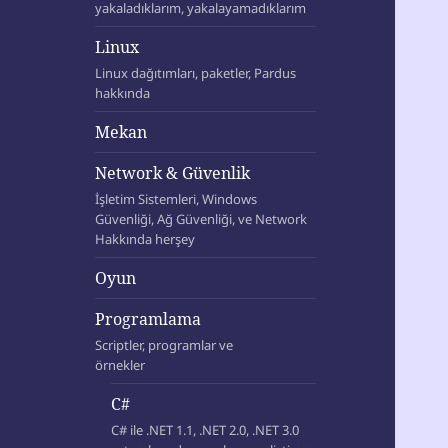
yakaladıklarım, yakalayamadıklarım
Linux
Linux dağıtımları, paketler, Pardus
hakkında
Mekan
Network & Güvenlik
İşletim Sistemleri, Windows
Güvenliği, Ağ Güvenliği, ve Network
Hakkında herşey
Oyun
Programlama
Scriptler, programlar ve
örnekler
C#
C# ile .NET 1.1, .NET 2.0, .NET 3.0