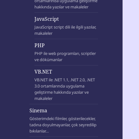
ortamlarında uygulama geliştirme
hakkında yazılar ve makaleler
JavaScript
JavaScript script dili ile ilgili yazılar,
makaleler
PHP
PHP ile web programları, scriptler
ve dökümanlar
VB.NET
VB.NET ile .NET 1.1, .NET 2.0, .NET
3.0 ortamlarında uygulama
geliştirme hakkında yazılar ve
makaleler
Sinema
Gösterimdeki filmler, gösterilecekler,
tadına doyulmayanlar, çok seyredilip
bıkılanlar…