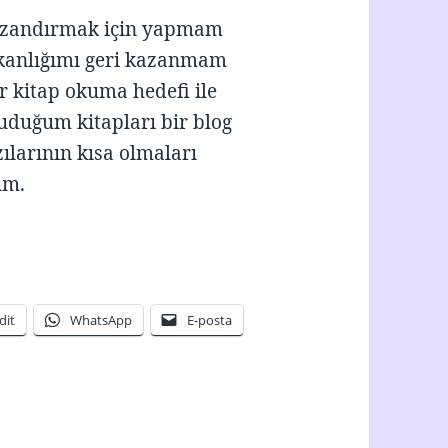
kazandırmak için yapmam
şkanlığımı geri kazanmam
ir kitap okuma hedefi ile
kuduğum kitapları bir blog
ılarının kısa olmaları
um.
Şubat 2020
dit
WhatsApp
E-posta