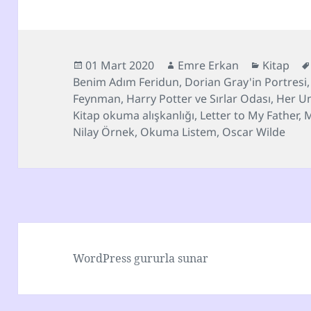
Yayın
Yazar
Kategoril
01 Mart 2020
Emre Erkan
Kitap
tarihi
Benim Adım Feridun
,
Dorian Gray'in Portresi
Feynman
,
Harry Potter ve Sırlar Odası
,
Her Um
Kitap okuma alışkanlığı
,
Letter to My Father
,
M
Nilay Örnek
,
Okuma Listem
,
Oscar Wilde
WordPress gururla sunar