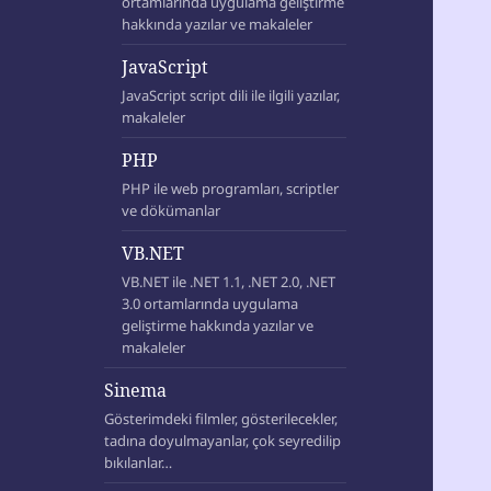
ortamlarında uygulama geliştirme
hakkında yazılar ve makaleler
JavaScript
JavaScript script dili ile ilgili yazılar,
makaleler
PHP
PHP ile web programları, scriptler
ve dökümanlar
VB.NET
VB.NET ile .NET 1.1, .NET 2.0, .NET
3.0 ortamlarında uygulama
geliştirme hakkında yazılar ve
makaleler
Sinema
Gösterimdeki filmler, gösterilecekler,
tadına doyulmayanlar, çok seyredilip
bıkılanlar…