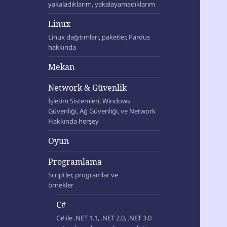
yakaladıklarım, yakalayamadıklarım
Linux
Linux dağıtımları, paketler, Pardus
hakkında
Mekan
Network & Güvenlik
İşletim Sistemleri, Windows
Güvenliği, Ağ Güvenliği, ve Network
Hakkında herşey
Oyun
Programlama
Scriptler, programlar ve
örnekler
C#
C# ile .NET 1.1, .NET 2.0, .NET 3.0