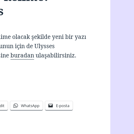
s
lime olacak şekilde yeni bir yazı
nun için de Ulysses
sine
buradan
ulaşabilirsiniz.
 kelime! Başlangıç: Ulysses
dit
WhatsApp
E-posta