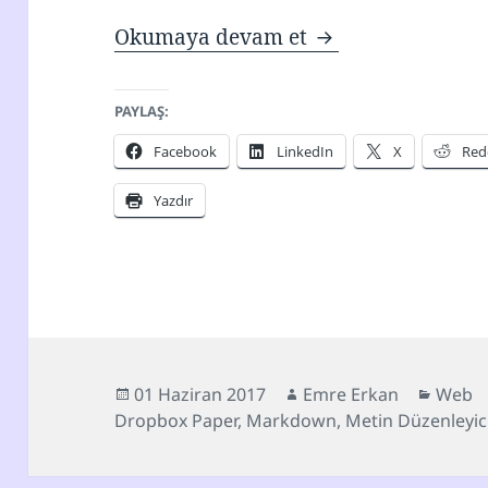
Dropbox Paper: G
Okumaya devam et
PAYLAŞ:
Facebook
LinkedIn
X
Red
Yazdır
Yayın
Yazar
Katego
01 Haziran 2017
Emre Erkan
Web
tarihi
Dropbox Paper
,
Markdown
,
Metin Düzenleyic