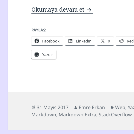
Markdown: Yalın 
Okumaya devam et
PAYLAŞ:
Facebook
LinkedIn
X
Red
Yazdır
Yayın
Yazar
Kategori
31 Mayıs 2017
Emre Erkan
Web
,
Ya
tarihi
Markdown
,
Markdown Extra
,
StackOverflow