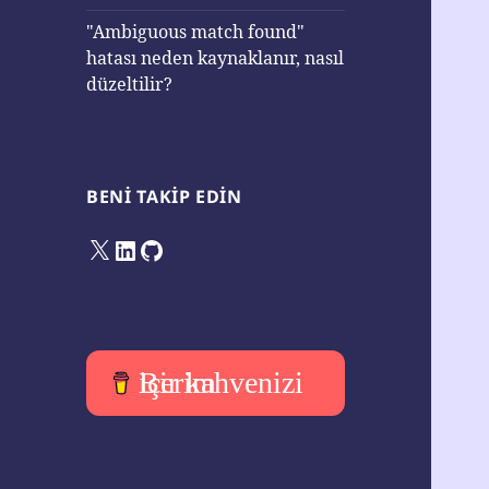
"Ambiguous match found"
hatası neden kaynaklanır, nasıl
düzeltilir?
BENI TAKIP EDIN
X
LinkedIn
GitHub
Bir kahvenizi içerim