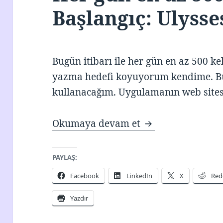
Başlangıç: Ulysse
Bugün itibarı ile her gün en az 500 ke
yazma hedefi koyuyorum kendime. Bu
kullanacağım. Uygulamanın web site
Her gün en az 500
Okumaya devam et
PAYLAŞ:
Facebook
LinkedIn
X
Red
Yazdır