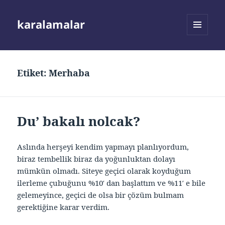
karalamalar
MENÜ
VE
BILEŞENLER
Etiket:
Merhaba
Du’ bakalı nolcak?
Aslında herşeyi kendim yapmayı planlıyordum,
biraz tembellik biraz da yoğunluktan dolayı
mümkün olmadı. Siteye geçici olarak koyduğum
ilerleme çubuğunu %10′ dan başlattım ve %11′ e bile
gelemeyince, geçici de olsa bir çözüm bulmam
gerektiğine karar verdim.