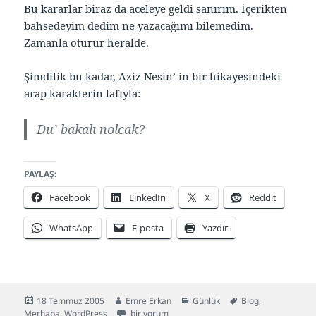
Bu kararlar biraz da aceleye geldi sanırım. İçerikten
bahsedeyim dedim ne yazacağımı bilemedim.
Zamanla oturur heralde.
Şimdilik bu kadar, Aziz Nesin’ in bir hikayesindeki
arap karakterin lafıyla:
Du’ bakalı nolcak?
PAYLAŞ:
Facebook
LinkedIn
X
Reddit
WhatsApp
E-posta
Yazdır
Yayın
Yazar
Kategoriler
Etiketler
18 Temmuz 2005
Emre Erkan
Günlük
Blog
,
tarihi
Du’ bakalı nolcak? için
Merhaba
,
WordPress
bir yorum