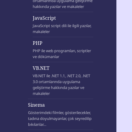
ortamlarında uygulama geliştirme
hakkında yazılar ve makaleler
JavaScript
JavaScript script dili ile ilgili yazılar,
makaleler
PHP
PHP ile web programları, scriptler
ve dökümanlar
VB.NET
VB.NET ile .NET 1.1, .NET 2.0, .NET
3.0 ortamlarında uygulama
geliştirme hakkında yazılar ve
makaleler
Sinema
Gösterimdeki filmler, gösterilecekler,
tadına doyulmayanlar, çok seyredilip
bıkılanlar…