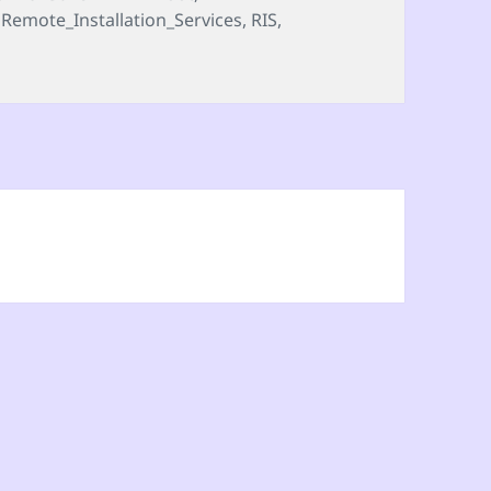
,
Remote_Installation_Services
,
RIS
,
ices) için