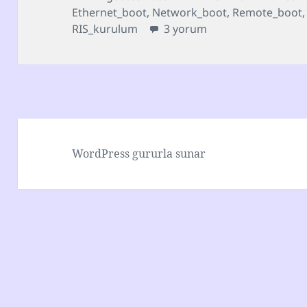
tarihi
Ethernet_boot
,
Network_boot
,
Remote_boot
RIS (Remote Installation Serv
RIS_kurulum
3 yorum
WordPress gururla sunar