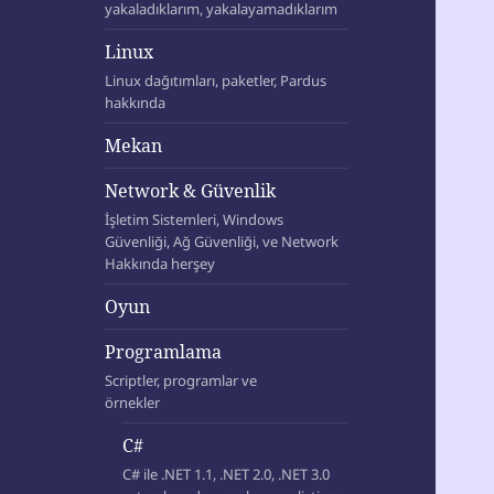
yakaladıklarım, yakalayamadıklarım
Linux
Linux dağıtımları, paketler, Pardus
hakkında
Mekan
Network & Güvenlik
İşletim Sistemleri, Windows
Güvenliği, Ağ Güvenliği, ve Network
Hakkında herşey
Oyun
Programlama
Scriptler, programlar ve
örnekler
C#
C# ile .NET 1.1, .NET 2.0, .NET 3.0