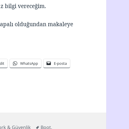
 bilgi vereceğim.
kapalı olduğundan makaleye
dit
WhatsApp
E-posta
oriler
Etiketler
rk & Güvenlik
Boot
,