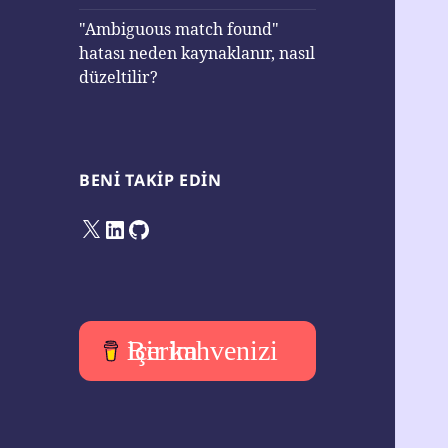
"Ambiguous match found"
hatası neden kaynaklanır, nasıl
düzeltilir?
BENI TAKIP EDIN
X
LinkedIn
GitHub
Bir kahvenizi içerim