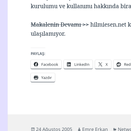
kurulumu ve kullanımı hakkında biraz
Makalenin Devamı >>
hilmiesen.net 
ulaşılamıyor.
PAYLAŞ:
Facebook
LinkedIn
X
Red
Yazdır
Yayın
Yazar
Kateg
24 Ağustos 2005
Emre Erkan
Netwo