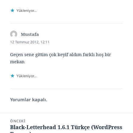
Yükleniyor...
Mustafa
dedi
ki:
12 Temmuz 2012, 12:11
Geçen sene gittim çok keyif aldım farklı hoş bir
mekan
Yükleniyor...
Yorumlar kapalı.
Yazı
ÖNCEKI
gezinmesi
Black-Letterhead 1.6.1 Türkçe (WordPress
Önceki