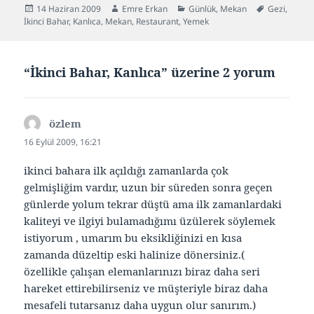
Yayın
Yazar
Kategoriler
Etiketler
14 Haziran 2009
Emre Erkan
Günlük
,
Mekan
Gezi
,
tarihi
İkinci Bahar
,
Kanlıca
,
Mekan
,
Restaurant
,
Yemek
“İkinci Bahar, Kanlıca” üzerine 2 yorum
özlem
dedi
ki:
16 Eylül 2009, 16:21
ikinci bahara ilk açıldığı zamanlarda çok
gelmişliğim vardır, uzun bir süreden sonra geçen
günlerde yolum tekrar düştü ama ilk zamanlardaki
kaliteyi ve ilgiyi bulamadığımı üzülerek söylemek
istiyorum , umarım bu eksikliğinizi en kısa
zamanda düzeltip eski halinize dönersiniz.(
özellikle çalışan elemanlarınızı biraz daha seri
hareket ettirebilirseniz ve müşteriyle biraz daha
mesafeli tutarsanız daha uygun olur sanırım.)