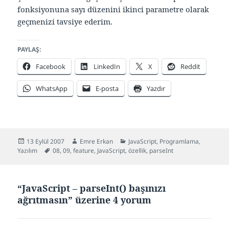
fonksiyonuna sayı düzenini ikinci parametre olarak
geçmenizi tavsiye ederim.
PAYLAŞ:
Facebook
LinkedIn
X
Reddit
WhatsApp
E-posta
Yazdır
Yayın
Yazar
Kategoriler
13 Eylül 2007
Emre Erkan
JavaScript
,
Programlama
,
tarihi
Etiketler
Yazılım
08
,
09
,
feature
,
JavaScript
,
özellik
,
parseInt
“JavaScript – parseInt() başınızı
ağrıtmasın” üzerine 4 yorum