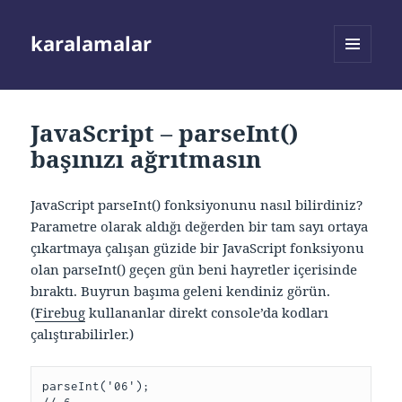
karalamalar
MENÜ
VE
BILEŞENLER
JavaScript – parseInt()
başınızı ağrıtmasın
JavaScript parseInt() fonksiyonunu nasıl bilirdiniz?
Parametre olarak aldığı değerden bir tam sayı ortaya
çıkartmaya çalışan güzide bir JavaScript fonksiyonu
olan parseInt() geçen gün beni hayretler içerisinde
bıraktı. Buyrun başıma geleni kendiniz görün.
(
Firebug
kullananlar direkt console’da kodları
çalıştırabilirler.)
parseInt('06');
