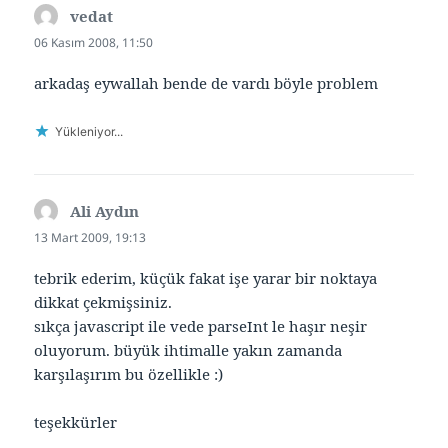
vedat
dedi
ki:
06 Kasım 2008, 11:50
arkadaş eywallah bende de vardı böyle problem
Yükleniyor...
Ali Aydın
dedi
ki:
13 Mart 2009, 19:13
tebrik ederim, küçük fakat işe yarar bir noktaya
dikkat çekmişsiniz.
sıkça javascript ile vede parseInt le haşır neşir
oluyorum. büyük ihtimalle yakın zamanda
karşılaşırım bu özellikle :)
teşekkürler