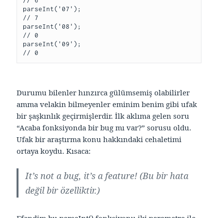
// 6

parseInt('07');

// 7

parseInt('08');

// 0

parseInt('09');

// 0
Durumu bilenler hınzırca gülümsemiş olabilirler
amma velakin bilmeyenler eminim benim gibi ufak
bir şaşkınlık geçirmişlerdir. İlk aklıma gelen soru
“Acaba fonksiyonda bir bug mı var?” sorusu oldu.
Ufak bir araştırma konu hakkındaki cehaletimi
ortaya koydu. Kısaca:
It’s not a bug, it’s a feature! (Bu bir hata
değil bir özelliktir.)