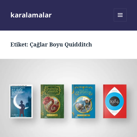
karalamalar
MENÜ
VE
BILEŞENLER
Etiket:
Çağlar Boyu Quidditch