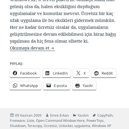
gelmiş olsa da, halen eksikliğini duyduğum
uygulamalar ve komutlar mevcut. Ücretsiz bir kaç
ufak uygulama ile bu eksikleri gidermek mümkün.
Her ne kadar ücretsiz olsalar da, uygulamaların
geliştirilmesine devam edilebilmesi için biraz bağış
yapılması da hiç fena olmaz elbette ki.
Windows XP için hayatınızı kolaylaşt
Okumaya devam et
PAYLAŞ:
Facebook
LinkedIn
X
Reddit
WhatsApp
E-posta
Yazdır
Yayın
Yazar
Kategoriler
Etiketler
09 Haziran 2009
Emre Erkan
Yazılım
CopyPath
,
tarihi
Freeware
,
Liste
,
Open Command Window Here
,
PowerToys
,
Shutdown
,
Teracopy
,
Ücretsiz
,
Unlocker
,
uygulama
,
Windows XP