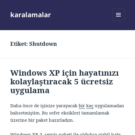
karalamalar
MENÜ
VE
BILEŞENLER
Etiket:
Shutdown
Windows XP için hayatınızı
kolaylaştıracak 5 ücretsiz
uygulama
Daha önce de işinize yarayacak
bir
kaç
uygulamadan
bahsetmiştim. Bu sefer eksikleri tamamlamak
üzerine bir paket hazırladım.
Windows XP, 3. servis paketi ile oldukça stabil hale