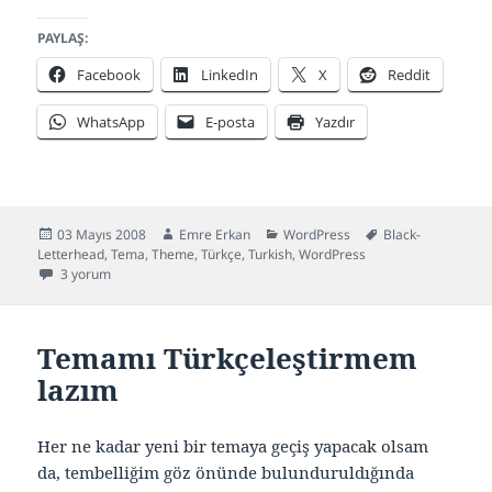
PAYLAŞ:
Facebook
LinkedIn
X
Reddit
WhatsApp
E-posta
Yazdır
Yayın
Yazar
Kategoriler
Etiketler
03 Mayıs 2008
Emre Erkan
WordPress
Black-
tarihi
Letterhead
,
Tema
,
Theme
,
Türkçe
,
Turkish
,
WordPress
Black-Letterhead 1.4.1 Türkçe (WordPress Teması) için
3 yorum
Temamı Türkçeleştirmem
lazım
Her ne kadar yeni bir temaya geçiş yapacak olsam
da, tembelliğim göz önünde bulunduruldığında