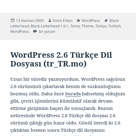
Yayın
Yazar
Kategoriler
Etiketler
13 Haziran 2009
Emre Erkan
WordPress
Black-
tarihi
Letterhead
,
Black-Letterhead 1.6.1
,
Tema
,
Theme
,
Türkçe
,
Turkish
,
Black-Letterhead 1.6.1 Türkçe (WordPress Teması) için
WordPress
bir yorum
WordPress 2.6 Türkçe Dil
Dosyası (tr_TR.mo)
Uzun bir süredir yazmıyordum. WordPress sağolsun
2.6 sürümünü çıkartarak benim de suskunluğumu
bozmuş oldu. Daha önce
burada
bahsetmiş olduğum
gibi, çeviri işlemlerini kümülatif olarak devam
ettirme girişimim başarı ile sonuçlandı. Bunun
neticesinde WordPress 2.6 Türkçe dil dosyası 2.6
sürümü çıktığı gün hazır oldu. Gönül isterdi ki 2.6
çıktıktan hemen sonra Türkçe dil dosyasını