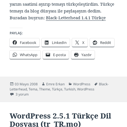
yarım saatimi ayırıp temayı türkçeleştirdim. Türkçe
temayı da blog dünyası ile paylaşayım dedim.
Buradan buyrun:
Black-Letterhead 1.4.1 Türkçe
PAYLAŞ:
Facebook
LinkedIn
X
Reddit
WhatsApp
E-posta
Yazdır
Yayın
Yazar
Kategoriler
Etiketler
03 Mayıs 2008
Emre Erkan
WordPress
Black-
tarihi
Letterhead
,
Tema
,
Theme
,
Türkçe
,
Turkish
,
WordPress
Black-Letterhead 1.4.1 Türkçe (WordPress Teması) için
3 yorum
WordPress 2.5.1 Türkçe Dil
Dosyası (tr_TR.mo)