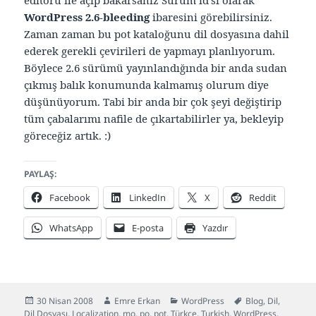
editörü ile açıp bakarsanız Sürüm id’si olarak
WordPress 2.6-bleeding
ibaresini görebilirsiniz.
Zaman zaman bu pot kataloğunu dil dosyasına dahil
ederek gerekli çevirileri de yapmayı planlıyorum.
Böylece 2.6 sürümü yayınlandığında bir anda sudan
çıkmış balık konumunda kalmamış olurum diye
düşünüyorum. Tabi bir anda bir çok şeyi değiştirip
tüm çabalarımı nafile de çıkartabilirler ya, bekleyip
göreceğiz artık. :)
PAYLAŞ:
Facebook
LinkedIn
X
Reddit
WhatsApp
E-posta
Yazdır
Yayın
Yazar
Kategoriler
Etiketler
30 Nisan 2008
Emre Erkan
WordPress
Blog
,
Dil
,
tarihi
Dil Dosyası
,
Localization
,
mo
,
po
,
pot
,
Türkçe
,
Turkish
,
WordPress
,