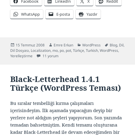
Facebook
LinkedIn
X
Reddit
WhatsApp
E-posta
Yazdır
Yayın
Yazar
Kategoriler
Etiketler
15 Temmuz 2008
Emre Erkan
WordPress
Blog
,
Dil
,
tarihi
Dil Dosyası
,
Localization
,
mo
,
po
,
pot
,
Türkçe
,
Turkish
,
WordPress
,
WordPress 2.6 Türkçe Dil Dosyası (tr_TR.mo) için
Yerelleştirme
11 yorum
Black-Letterhead 1.4.1
Türkçe (WordPress Teması)
Bu sıralar tembelliği kırma çalışmaları
içerisindeyim. İlk aşamada yapacağım deyip bir
yerlere not aldığım şeyleri yapıyorum. Son yazımda
temadan bahsetmiştim. Kendi temamı oluşturana
kadar Black-Letterhead ile devam edeceğimden bir