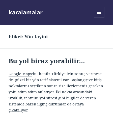
karalamalar
MENÜ
VE
BILEŞENLER
Etiket:
Yön-tayini
Bu yol biraz yorabilir…
Google Maps
‘in -henüz Türkiye için sonuç vermese
de- güzel bir yön tarif sistemi var. Başlangıç ve bitiş
noktalarını seçtikten sonra size ilerlemeniz gereken
yolu adım adım anlatıyor. İki nokta arasındaki
uzaklık, tahmini yol süresi gibi bilgiler de veren
sistemde bazen ilginç durumlar da ortaya
çıkabiliyor.