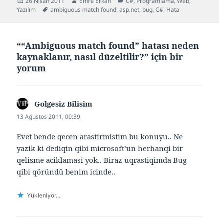
Yayın
Yazar
Kategoriler
26 Nisan 2011
Emre Erkan
C#
,
Programlama
,
Web
,
tarihi
Etiketler
Yazılım
ambiguous match found
,
asp.net
,
bug
,
C#
,
Hata
““Ambiguous match found” hatası neden
kaynaklanır, nasıl düzeltilir?” için bir
yorum
Golgesiz Bilisim
dedi
ki:
13 Ağustos 2011, 00:39
Evet bende qecen arastirmistim bu konuyu.. Ne
yazik ki dediqin qibi microsoft’un herhanqi bir
qelisme aciklamasi yok.. Biraz uqrastiqimda Bug
qibi qöründü benim icinde..
Yükleniyor...