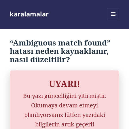
karalamalar
MENÜ
VE
BILEŞENLER
“Ambiguous match found”
hatası neden kaynaklanır,
nasıl düzeltilir?
UYARI!
Bu yazı güncelliğini yitirmiştir.
Okumaya devam etmeyi
planlıyorsanız lütfen yazıdaki
bilgilerin artık geçerli