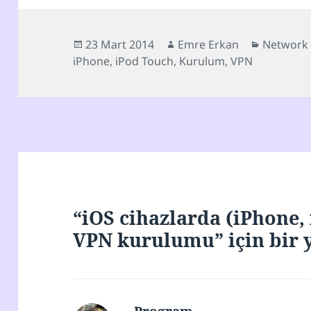
Yayın
Yazar
Kategoril
23 Mart 2014
Emre Erkan
Network 
tarihi
iPhone
,
iPod Touch
,
Kurulum
,
VPN
“iOS cihazlarda (iPhone,
VPN kurulumu” için bir