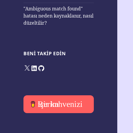
"Ambiguous match found"
hatası neden kaynaklanır, nasıl
düzeltilir?
BENI TAKIP EDIN
X
LinkedIn
GitHub
Bir kahvenizi içerim