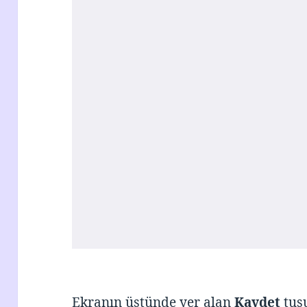
Ekranın üstünde yer alan
Kaydet
tuş