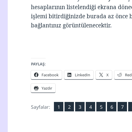
hesaplarının listelendiği ekrana dönec
işlemi bitirdiğinizde burada az önce 
bağlantınız görüntülenecektir.
PAYLAŞ:
Facebook
LinkedIn
X
Red
Yazdır
Sayfa
Sayfa
Sayfa
Sayfa
Sayfa
Sayfa
Sayf
Sayfalar:
1
2
,
3
,
4
,
5
,
6
,
7
,