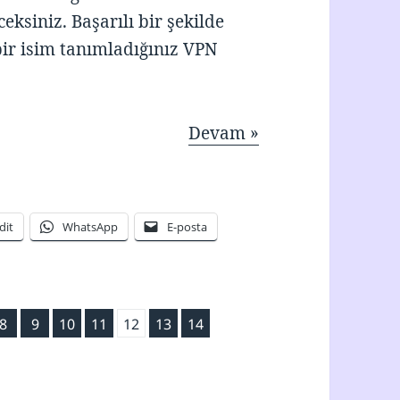
eksiniz. Başarılı bir şekilde
bir isim tanımladığınız VPN
Devam »
dit
WhatsApp
E-posta
a
Sayfa
Sayfa
Sayfa
Sayfa
Sayfa
Sayfa
Sayfa
8
,
9
,
10
,
11
,
12
,
13
,
14
,