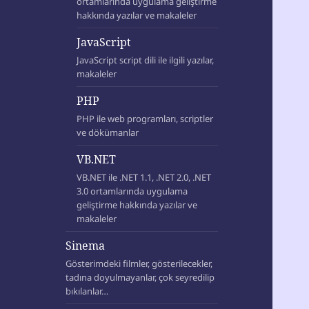
ortamlarında uygulama geliştirme
hakkında yazılar ve makaleler
JavaScript
JavaScript script dili ile ilgili yazılar,
makaleler
PHP
PHP ile web programları, scriptler
ve dökümanlar
VB.NET
VB.NET ile .NET 1.1, .NET 2.0, .NET
3.0 ortamlarında uygulama
geliştirme hakkında yazılar ve
makaleler
Sinema
Gösterimdeki filmler, gösterilecekler,
tadına doyulmayanlar, çok seyredilip
bıkılanlar…