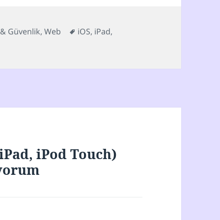
er
Etiketler
& Güvenlik
,
Web
iOS
,
iPad
,
 iPad, iPod Touch)
 yorum