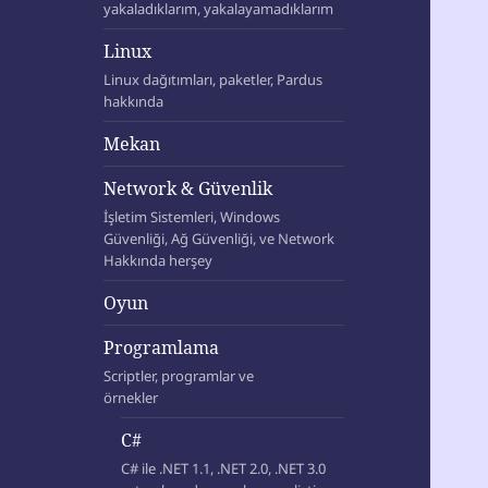
yakaladıklarım, yakalayamadıklarım
Linux
Linux dağıtımları, paketler, Pardus
hakkında
Mekan
Network & Güvenlik
İşletim Sistemleri, Windows
Güvenliği, Ağ Güvenliği, ve Network
Hakkında herşey
Oyun
Programlama
Scriptler, programlar ve
örnekler
C#
C# ile .NET 1.1, .NET 2.0, .NET 3.0