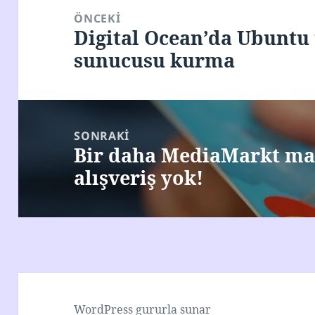
gezinmesi
ÖNCEKI
Digital Ocean’da Ubuntu
Önceki
sunucusu kurma
yazı:
SONRAKI
Bir daha MediaMarkt ma
Sonraki
alışveriş yok!
yazı:
WordPress gururla sunar