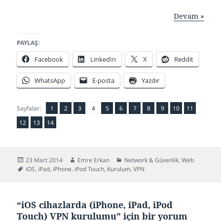
Devam »
PAYLAŞ:
Facebook
LinkedIn
X
Reddit
WhatsApp
E-posta
Yazdır
Sayfa
Sayfa
,
Sayfa
,
Sayfa
,
Sayfa
,
Sayfa
,
Sayfa
,
Sayfa
,
Sayfa
,
Sayfa
,
Sayfa
,
,
Sayfalar:
1
2
3
4
5
6
7
8
9
10
11
Sayfa
Sayfa
,
Sayfa
,
12
13
14
Yayın
Yazar
Kategoriler
23 Mart 2014
Emre Erkan
Network & Güvenlik
,
Web
tarihi
Etiketler
iOS
,
iPad
,
iPhone
,
iPod Touch
,
Kurulum
,
VPN
“iOS cihazlarda (iPhone, iPad, iPod
Touch) VPN kurulumu” için bir yorum