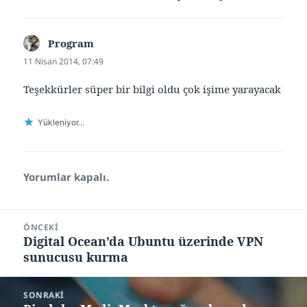
Program
dedi
ki:
11 Nisan 2014, 07:49
Teşekkürler süper bir bilgi oldu çok işime yarayacak
Yükleniyor...
Yorumlar kapalı.
Yazı
ÖNCEKI
gezinmesi
Digital Ocean’da Ubuntu üzerinde VPN
Önceki
sunucusu kurma
yazı:
SONRAKI