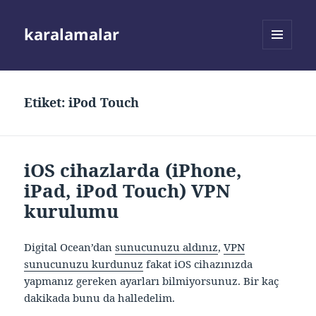
karalamalar
MENÜ
VE
BILEŞENLER
Etiket:
iPod Touch
iOS cihazlarda (iPhone,
iPad, iPod Touch) VPN
kurulumu
Digital Ocean’dan
sunucunuzu aldınız
,
VPN
sunucunuzu kurdunuz
fakat iOS cihazınızda
yapmanız gereken ayarları bilmiyorsunuz. Bir kaç
dakikada bunu da halledelim.