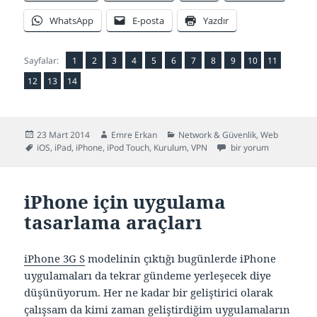
WhatsApp
E-posta
Yazdır
Sayfa
Sayfa
,
Sayfa
,
Sayfa
,
Sayfa
,
Sayfa
,
Sayfa
,
Sayfa
,
Sayfa
,
Sayfa
,
Sayfa
,
,
Sayfalar:
1
2
3
4
5
6
7
8
9
10
11
Sayfa
Sayfa
,
Sayfa
,
12
13
14
Yayın
Yazar
Kategoriler
23 Mart 2014
Emre Erkan
Network & Güvenlik
,
Web
tarihi
Etiketler
iOS cihazlarda (iPhone
iOS
,
iPad
,
iPhone
,
iPod Touch
,
Kurulum
,
VPN
bir yorum
iPhone için uygulama
tasarlama araçları
iPhone 3G S
modelinin çıktığı bugünlerde iPhone
uygulamaları da tekrar gündeme yerleşecek diye
düşünüyorum. Her ne kadar bir geliştirici olarak
çalışsam da kimi zaman geliştirdiğim uygulamaların