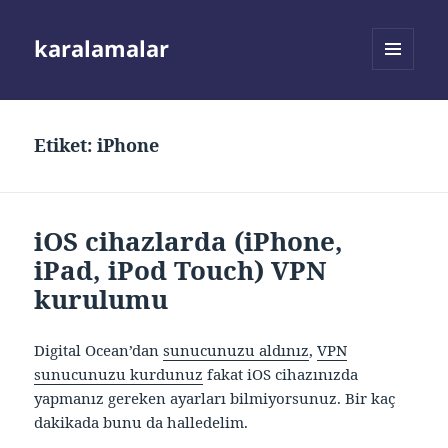
karalamalar
MENÜ
VE
BILEŞENLER
Etiket:
iPhone
iOS cihazlarda (iPhone,
iPad, iPod Touch) VPN
kurulumu
Digital Ocean’dan
sunucunuzu aldınız
,
VPN
sunucunuzu kurdunuz
fakat iOS cihazınızda
yapmanız gereken ayarları bilmiyorsunuz. Bir kaç
dakikada bunu da halledelim.