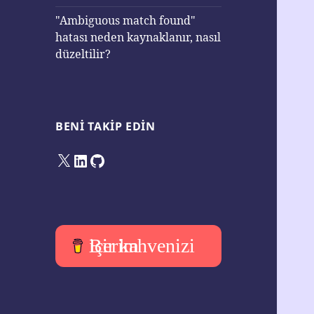
"Ambiguous match found"
hatası neden kaynaklanır, nasıl
düzeltilir?
BENI TAKIP EDIN
X
LinkedIn
GitHub
Bir kahvenizi içerim