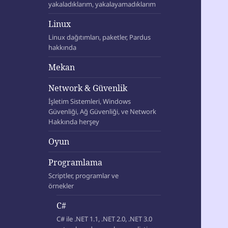
yakaladıklarım, yakalayamadıklarım
Linux
Linux dağıtımları, paketler, Pardus
hakkında
Mekan
Network & Güvenlik
İşletim Sistemleri, Windows
Güvenliği, Ağ Güvenliği, ve Network
Hakkında herşey
Oyun
Programlama
Scriptler, programlar ve
örnekler
C#
C# ile .NET 1.1, .NET 2.0, .NET 3.0