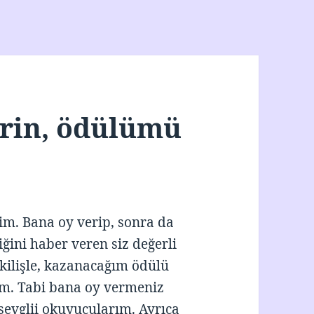
rin, ödülümü
bim. Bana oy verip, sonra da
ğini haber veren siz değerli
ilişle, kazanacağım ödülü
ğim. Tabi bana oy vermeniz
 sevglii okuyucularım. Ayrıca