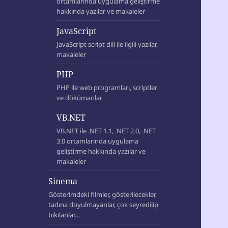
ortamlarında uygulama geliştirme
hakkında yazılar ve makaleler
JavaScript
JavaScript script dili ile ilgili yazılar,
makaleler
PHP
PHP ile web programları, scriptler
ve dökümanlar
VB.NET
VB.NET ile .NET 1.1, .NET 2.0, .NET
3.0 ortamlarında uygulama
geliştirme hakkında yazılar ve
makaleler
Sinema
Gösterimdeki filmler, gösterilecekler,
tadına doyulmayanlar, çok seyredilip
bıkılanlar…