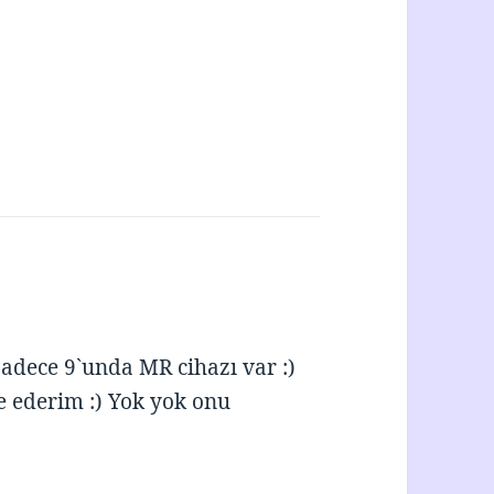
sadece 9`unda MR cihazı var :)
 ederim :) Yok yok onu