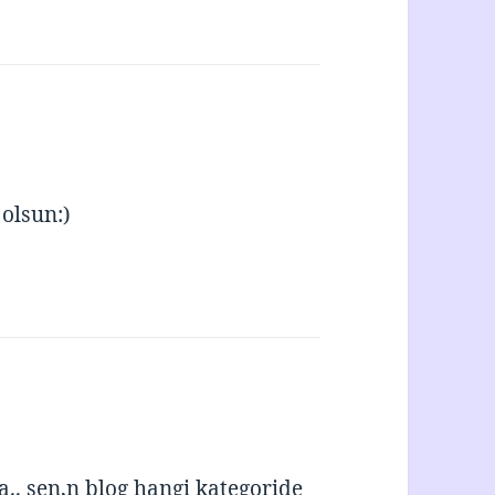
olsun:)
. sen,n blog hangi kategoride