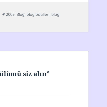
ler
Etiketler
2009
,
Blog
,
blog ödülleri
,
blog
ülümü siz alın”