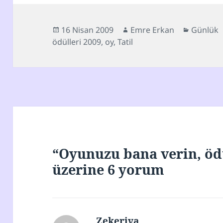
Yayın
Yazar
Kategori
16 Nisan 2009
Emre Erkan
Günlük
tarihi
ödülleri 2009
,
oy
,
Tatil
“Oyunuzu bana verin, öd
üzerine 6 yorum
Zekeriya
dedi