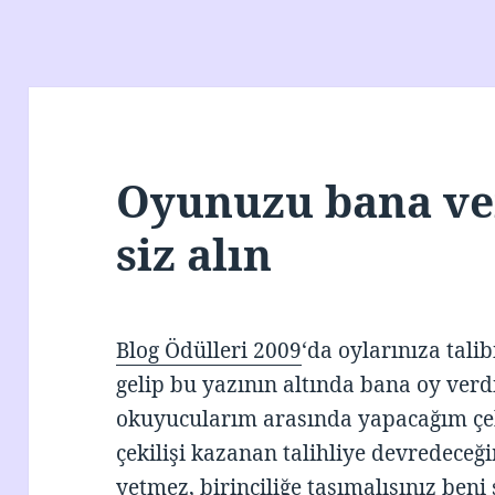
Oyunuzu bana ve
siz alın
Blog Ödülleri 2009
‘da oylarınıza tali
gelip bu yazının altında bana oy verdi
okuyucularım arasında yapacağım çek
çekilişi kazanan talihliye devredece
yetmez, birinciliğe taşımalısınız beni