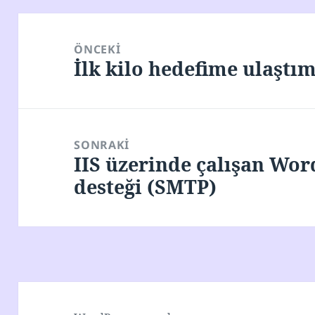
Yazı
gezinmesi
ÖNCEKI
İlk kilo hedefime ulaştı
Önceki
yazı:
SONRAKI
IIS üzerinde çalışan Word
Sonraki
desteği (SMTP)
yazı: