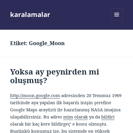
karalamalar
MENÜ
VE
BILEŞENLER
Etiket:
Google_Moon
Yoksa ay peynirden mi
oluşmuş?
http://moon.google.com
adresinden 20 Temmuz 1969
tarihinde aya yapılan ilk başarılı inişin şerefine
Google Maps arayüzü ile hazırlanmış NASA imajına
ulaşabilirsiniz. Bu adres
mim
olarak
ya da
bildiri
olarak bir kaç kere bildirgeç’ e konu olmuştu.
Bugünkü konumuz ise, bu sistemde en yüksek