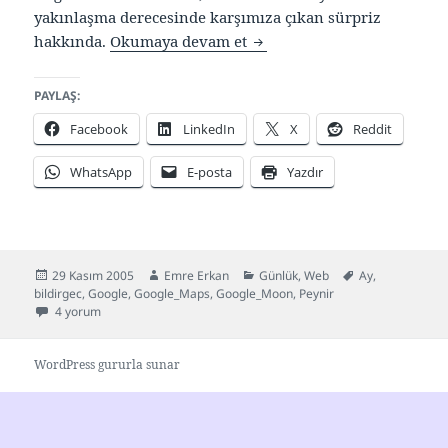
yakınlaşma derecesinde karşımıza çıkan sürpriz
Yoksa ay peynirden mi olu
hakkında.
Okumaya devam et
PAYLAŞ:
Facebook
LinkedIn
X
Reddit
WhatsApp
E-posta
Yazdır
Yayın
Yazar
Kategoriler
Etiketler
29 Kasım 2005
Emre Erkan
Günlük
,
Web
Ay
,
tarihi
bildirgec
,
Google
,
Google_Maps
,
Google_Moon
,
Peynir
Yoksa ay peynirden mi oluşmuş? için
4 yorum
WordPress gururla sunar