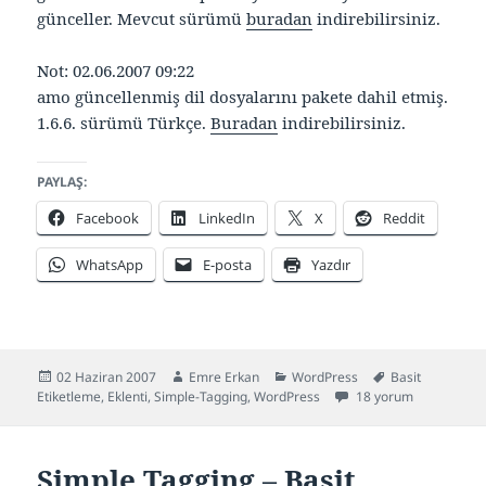
günceller. Mevcut sürümü
buradan
indirebilirsiniz.
Not: 02.06.2007 09:22
amo güncellenmiş dil dosyalarını pakete dahil etmiş.
1.6.6. sürümü Türkçe.
Buradan
indirebilirsiniz.
PAYLAŞ:
Facebook
LinkedIn
X
Reddit
WhatsApp
E-posta
Yazdır
Yayın
Yazar
Kategoriler
Etiketler
02 Haziran 2007
Emre Erkan
WordPress
Basit
tarihi
Simple Tagging 1.6.6 (
Etiketleme
,
Eklenti
,
Simple-Tagging
,
WordPress
18 yorum
Simple Tagging – Basit