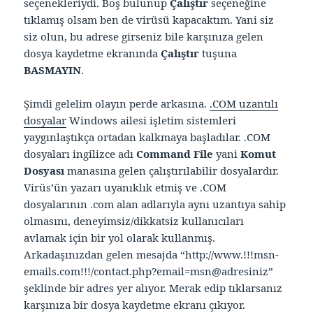
seçenekleriydi. Boş bulunup
Çalıştır
seçeneğine
tıklamış olsam ben de virüsü kapacaktım. Yani siz
siz olun, bu adrese girseniz bile karşınıza gelen
dosya kaydetme ekranında
Çalıştır
tuşuna
BASMAYIN
.
Şimdi gelelim olayın perde arkasına.
.COM uzantılı
dosyalar
Windows ailesi işletim sistemleri
yaygınlaştıkça ortadan kalkmaya başladılar. .COM
dosyaları ingilizce adı
Command File
yani
Komut
Dosyası
manasına gelen çalıştırılabilir dosyalardır.
Virüs’ün yazarı uyanıklık etmiş ve .COM
dosyalarının .com alan adlarıyla aynı uzantıya sahip
olmasını, deneyimsiz/dikkatsiz kullanıcıları
avlamak için bir yol olarak kullanmış.
Arkadaşınızdan gelen mesajda “http://www.!!!msn-
emails.com!!!/contact.php?email=msn@adresiniz”
şeklinde bir adres yer alıyor. Merak edip tıklarsanız
karşınıza bir dosya kaydetme ekranı çıkıyor.