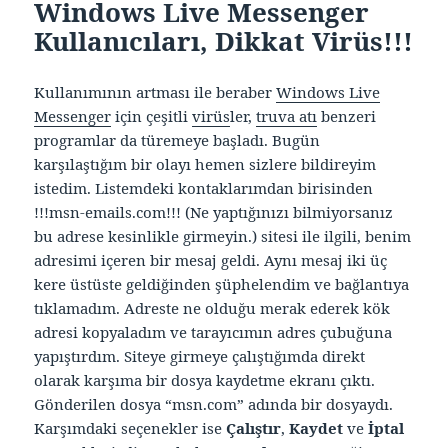
Windows Live Messenger
Kullanıcıları, Dikkat Virüs!!!
Kullanımının artması ile beraber
Windows Live
Messenger
için çeşitli
virüs
ler,
truva atı
benzeri
programlar da türemeye başladı. Bugün
karşılaştığım bir olayı hemen sizlere bildireyim
istedim. Listemdeki kontaklarımdan birisinden
!!!msn-emails.com!!! (Ne yaptığınızı bilmiyorsanız
bu adrese kesinlikle girmeyin.) sitesi ile ilgili, benim
adresimi içeren bir mesaj geldi. Aynı mesaj iki üç
kere üstüste geldiğinden şüphelendim ve bağlantıya
tıklamadım. Adreste ne olduğu merak ederek kök
adresi kopyaladım ve tarayıcımın adres çubuğuna
yapıştırdım. Siteye girmeye çalıştığımda direkt
olarak karşıma bir dosya kaydetme ekranı çıktı.
Gönderilen dosya “msn.com” adında bir dosyaydı.
Karşımdaki seçenekler ise
Çalıştır
,
Kaydet
ve
İptal