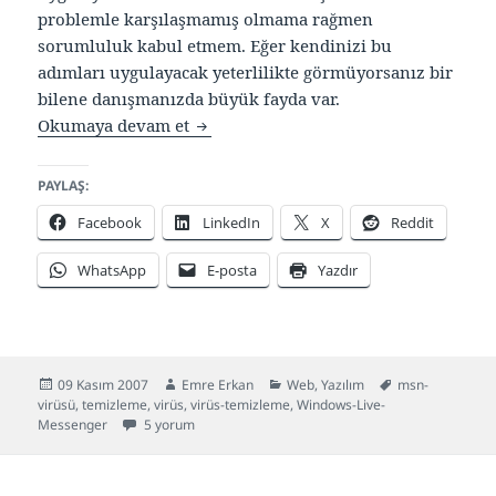
problemle karşılaşmamış olmama rağmen
sorumluluk kabul etmem. Eğer kendinizi bu
adımları uygulayacak yeterlilikte görmüyorsanız bir
bilene danışmanızda büyük fayda var.
msn-emails Virüsünü Temizleme Yön
Okumaya devam et
PAYLAŞ:
Facebook
LinkedIn
X
Reddit
WhatsApp
E-posta
Yazdır
Yayın
Yazar
Kategoriler
Etiketler
09 Kasım 2007
Emre Erkan
Web
,
Yazılım
msn-
tarihi
virüsü
,
temizleme
,
virüs
,
virüs-temizleme
,
Windows-Live-
msn-emails Virüsünü Temizleme Yöntemi için
Messenger
5 yorum