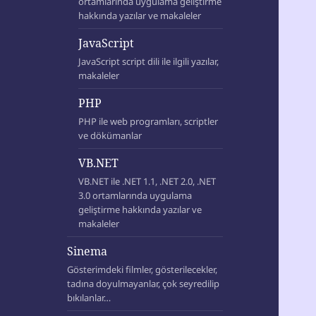
ortamlarında uygulama geliştirme
hakkında yazılar ve makaleler
JavaScript
JavaScript script dili ile ilgili yazılar,
makaleler
PHP
PHP ile web programları, scriptler
ve dökümanlar
VB.NET
VB.NET ile .NET 1.1, .NET 2.0, .NET
3.0 ortamlarında uygulama
geliştirme hakkında yazılar ve
makaleler
Sinema
Gösterimdeki filmler, gösterilecekler,
tadına doyulmayanlar, çok seyredilip
bıkılanlar…