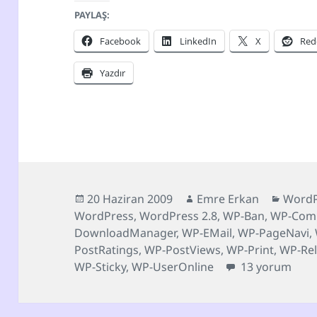
PAYLAŞ:
Facebook
LinkedIn
X
Red
Yazdır
Yayın
Yazar
Katego
20 Haziran 2009
Emre Erkan
WordP
tarihi
WordPress
,
WordPress 2.8
,
WP-Ban
,
WP-Com
DownloadManager
,
WP-EMail
,
WP-PageNavi
,
PostRatings
,
WP-PostViews
,
WP-Print
,
WP-Rel
16 adet Türkçe
WP-Sticky
,
WP-UserOnline
13 yorum