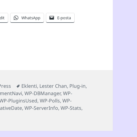
dit
WhatsApp
E-posta
riler
Etiketler
ress
Eklenti
,
Lester Chan
,
Plug-in
,
mentNavi
,
WP-DBManager
,
WP-
WP-PluginsUsed
,
WP-Polls
,
WP-
ativeDate
,
WP-ServerInfo
,
WP-Stats
,
 WordPress eklentisi için