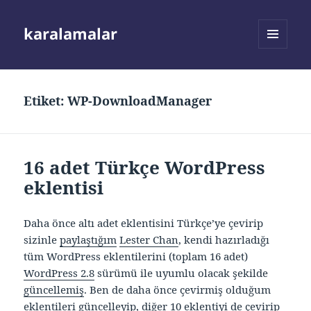
karalamalar
MENÜ
VE
BILEŞENLER
Etiket:
WP-DownloadManager
16 adet Türkçe WordPress
eklentisi
Daha önce altı adet eklentisini Türkçe’ye çevirip
sizinle
paylaştığım
Lester Chan
, kendi hazırladığı
tüm WordPress eklentilerini (toplam 16 adet)
WordPress 2.8
sürümü ile uyumlu olacak şekilde
güncellemiş
. Ben de daha önce çevirmiş olduğum
eklentileri güncelleyip, diğer 10 eklentiyi de çevirip