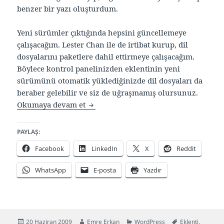
benzer bir yazı oluşturdum.
Yeni sürümler çıktığında hepsini güncellemeye
çalışacağım. Lester Chan ile de irtibat kurup, dil
dosyalarını paketlere dahil ettirmeye çalışacağım.
Böylece kontrol panelinizden eklentinin yeni
sürümünü otomatik yüklediğinizde dil dosyaları da
beraber gelebilir ve siz de uğraşmamış olursunuz.
16 adet Türkçe WordPress eklentisi
Okumaya devam et
PAYLAŞ:
Facebook
LinkedIn
X
Reddit
WhatsApp
E-posta
Yazdır
Yayın
Yazar
Kategoriler
Etiketler
20 Haziran 2009
Emre Erkan
WordPress
Eklenti
,