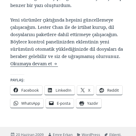
benzer bir yazı oluşturdum.
Yeni sürümler çıktığında hepsini güncellemeye
çalışacağım. Lester Chan ile de irtibat kurup, dil
dosyalarını paketlere dahil ettirmeye çalışacağım.
Böylece kontrol panelinizden eklentinin yeni
sürümünü otomatik yüklediğinizde dil dosyaları da
beraber gelebilir ve siz de uğraşmamış olursunuz.
16 adet Türkçe WordPress eklentisi
Okumaya devam et
PAYLAŞ:
Facebook
LinkedIn
X
Reddit
WhatsApp
E-posta
Yazdır
Yayın
Yazar
Kategoriler
Etiketler
20 Haziran 2009
Emre Erkan
WordPress
Eklenti
,