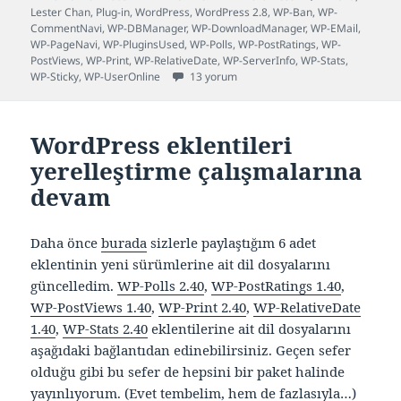
tarihi
Lester Chan
,
Plug-in
,
WordPress
,
WordPress 2.8
,
WP-Ban
,
WP-
CommentNavi
,
WP-DBManager
,
WP-DownloadManager
,
WP-EMail
,
WP-PageNavi
,
WP-PluginsUsed
,
WP-Polls
,
WP-PostRatings
,
WP-
PostViews
,
WP-Print
,
WP-RelativeDate
,
WP-ServerInfo
,
WP-Stats
,
16 adet Türkçe WordPress eklentisi için
WP-Sticky
,
WP-UserOnline
13 yorum
WordPress eklentileri
yerelleştirme çalışmalarına
devam
Daha önce
burada
sizlerle paylaştığım 6 adet
eklentinin yeni sürümlerine ait dil dosyalarını
güncelledim.
WP-Polls 2.40
,
WP-PostRatings 1.40
,
WP-PostViews 1.40
,
WP-Print 2.40
,
WP-RelativeDate
1.40
,
WP-Stats 2.40
eklentilerine ait dil dosyalarını
aşağıdaki bağlantıdan edinebilirsiniz. Geçen sefer
olduğu gibi bu sefer de hepsini bir paket halinde
yayınlıyorum. (Evet tembelim, hem de fazlasıyla…)