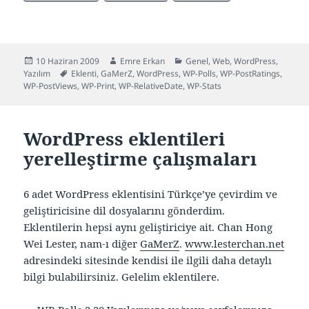
Yayın
Yazar
Kategoriler
10 Haziran 2009
Emre Erkan
Genel
,
Web
,
WordPress
,
tarihi
Etiketler
Yazılım
Eklenti
,
GaMerZ
,
WordPress
,
WP-Polls
,
WP-PostRatings
,
WP-PostViews
,
WP-Print
,
WP-RelativeDate
,
WP-Stats
WordPress eklentileri
yerelleştirme çalışmaları
6 adet WordPress eklentisini Türkçe’ye çevirdim ve
geliştiricisine dil dosyalarını gönderdim.
Eklentilerin hepsi aynı geliştiriciye ait. Chan Hong
Wei Lester, nam-ı diğer
GaMerZ
.
www.lesterchan.net
adresindeki sitesinde kendisi ile ilgili daha detaylı
bilgi bulabilirsiniz. Gelelim eklentilere.