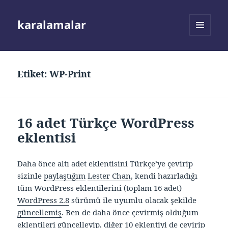
karalamalar
MENÜ
VE
BILEŞENLER
Etiket:
WP-Print
16 adet Türkçe WordPress
eklentisi
Daha önce altı adet eklentisini Türkçe’ye çevirip
sizinle
paylaştığım
Lester Chan
, kendi hazırladığı
tüm WordPress eklentilerini (toplam 16 adet)
WordPress 2.8
sürümü ile uyumlu olacak şekilde
güncellemiş
. Ben de daha önce çevirmiş olduğum
eklentileri güncelleyip, diğer 10 eklentiyi de çevirip