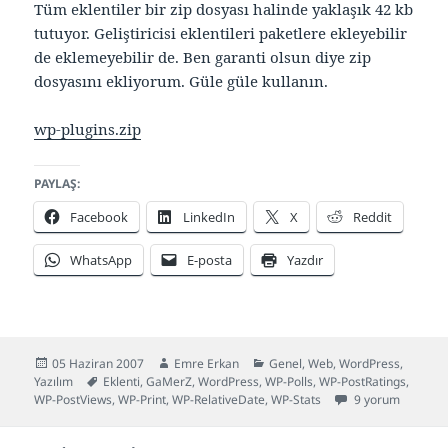
Tüm eklentiler bir zip dosyası halinde yaklaşık 42 kb
tutuyor. Geliştiricisi eklentileri paketlere ekleyebilir
de eklemeyebilir de. Ben garanti olsun diye zip
dosyasını ekliyorum. Güle güle kullanın.
wp-plugins.zip
PAYLAŞ:
Facebook
LinkedIn
X
Reddit
WhatsApp
E-posta
Yazdır
Yayın
Yazar
Kategoriler
05 Haziran 2007
Emre Erkan
Genel
,
Web
,
WordPress
,
tarihi
Etiketler
Yazılım
Eklenti
,
GaMerZ
,
WordPress
,
WP-Polls
,
WP-PostRatings
,
WordPress eklenti
WP-PostViews
,
WP-Print
,
WP-RelativeDate
,
WP-Stats
9 yorum