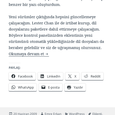
benzer bir yazı oluşturdum.
Yeni sürümler çıktığında hepsini güncellemeye
çalışacağım. Lester Chan ile de irtibat kurup, dil
dosyalarını paketlere dahil ettirmeye çalışacağım.
Böylece kontrol panelinizden eklentinin yeni
sürümünü otomatik yüklediğinizde dil dosyaları da
beraber gelebilir ve siz de uğraşmamış olursunuz.
16 adet Türkçe WordPress eklentisi
Okumaya devam et
PAYLAŞ:
Facebook
LinkedIn
X
Reddit
WhatsApp
E-posta
Yazdır
Yayın
Yazar
Kategoriler
Etiketler
20 Haziran 2009
Emre Erkan
WordPress
Eklenti
,