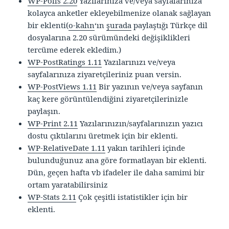
WP-Polls 2.20
Yazılarınıza ve/veya sayfalarınıza
kolayca anketler ekleyebilmenize olanak sağlayan
bir eklenti(
o-kahn
‘ın
şurada
paylaştığı Türkçe dil
dosyalarına 2.20 sürümündeki değişiklikleri
tercüme ederek ekledim.)
WP-PostRatings 1.11
Yazılarınızı ve/veya
sayfalarınıza ziyaretçileriniz puan versin.
WP-PostViews 1.11
Bir yazının ve/veya sayfanın
kaç kere görüntülendiğini ziyaretçilerinizle
paylaşın.
WP-Print 2.11
Yazılarınızın/sayfalarınızın yazıcı
dostu çıktılarını üretmek için bir eklenti.
WP-RelativeDate 1.11
yakın tarihleri içinde
bulunduğunuz ana göre formatlayan bir eklenti.
Dün, geçen hafta vb ifadeler ile daha samimi bir
ortam yaratabilirsiniz
WP-Stats 2.11
Çok çeşitli istatistikler için bir
eklenti.