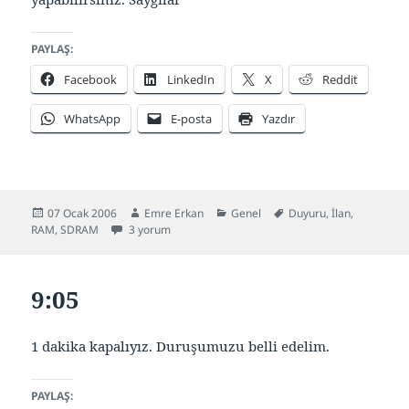
PAYLAŞ:
Facebook
LinkedIn
X
Reddit
WhatsApp
E-posta
Yazdır
Yayın
Yazar
Kategoriler
Etiketler
07 Ocak 2006
Emre Erkan
Genel
Duyuru
,
İlan
,
tarihi
256 MB SDRAM 100/133 Mhz 16 Chip için
RAM
,
SDRAM
3 yorum
9:05
1 dakika kapalıyız. Duruşumuzu belli edelim.
PAYLAŞ: