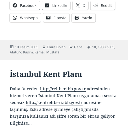
Facebook
LinkedIn
X
Reddit
WhatsApp
E-posta
Yazdır
Yayın
Yazar
Kategoriler
Etiketler
10 Kasım 2005
Emre Erkan
Genel
10
,
1938
,
9:05
,
tarihi
Atatürk
,
Kasım
,
Kemal
,
Mustafa
İstanbul Kent Planı
Daha önceden
http://rehber.ibb.gov.tr
adresinden
hizmet veren İstanbul Kent Planı uygulaması sessiz
sedasız
http://kentrehberi.ibb.gov.tr
adresine
taşınmış. Eski adrese girmeye çalıştığınızda
karşınıza kullanıcı adı şifre soran bir ekran geliyor.
Bilginize…