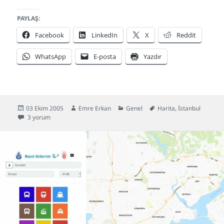
PAYLAŞ:
Facebook
LinkedIn
X
Reddit
WhatsApp
E-posta
Yazdır
Yayın
Yazar
Kategoriler
Etiketler
03 Ekim 2005
Emre Erkan
Genel
Harita
,
İstanbul
tarihi
İstanbul Kent Planı için
3 yorum