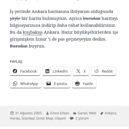
İş yerinde Ankara haritasına ihtiyacım olduğunda
şöyle
bir harita bulmuştum. Ayrıca
buradan
haritayı
bilgisayarınıza indirip daha rahat kullanabilirsiniz.
Bu da
kuşbakışı
Ankara. Hazır büyükşehirlerden işe
girişmişken İzmir ‘i de pas geçmeyeyim dedim.
Buradan
buyrun.
PAYLAŞ:
Facebook
LinkedIn
X
Reddit
WhatsApp
E-posta
Yazdır
Yayın
Yazar
Kategoriler
Etiketler
31 Ağustos 2005
Emre Erkan
Genel
,
Web
Ankara
,
tarihi
İstanbul içi ulaşım için
Harita
,
İstanbul
,
İzmir
,
Map
,
Ulaşım
2 yorum