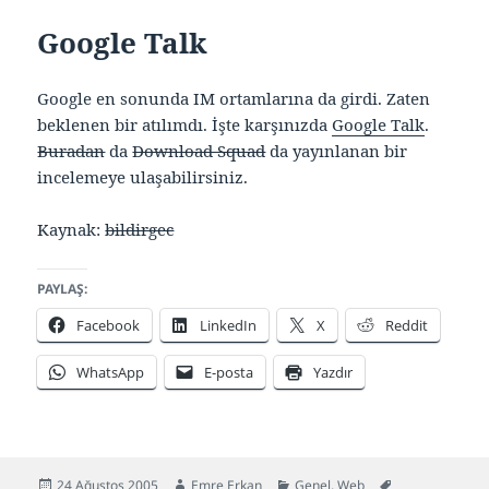
Google Talk
Google en sonunda IM ortamlarına da girdi. Zaten
beklenen bir atılımdı. İşte karşınızda
Google Talk
.
Buradan
da
Download Squad
da yayınlanan bir
incelemeye ulaşabilirsiniz.
Kaynak:
bildirgec
PAYLAŞ:
Facebook
LinkedIn
X
Reddit
WhatsApp
E-posta
Yazdır
Yayın
Yazar
Kategoriler
Etiketler
24 Ağustos 2005
Emre Erkan
Genel
,
Web