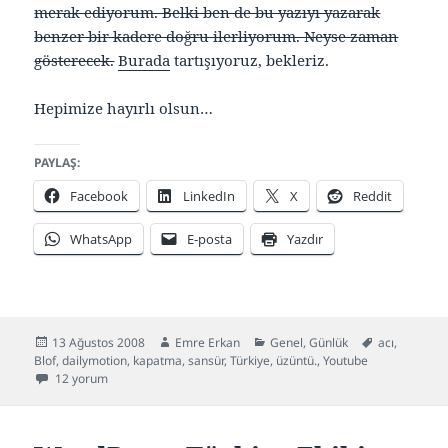
merak ediyorum. Belki ben de bu yazıyı yazarak
benzer bir kadere doğru ilerliyorum. Neyse zaman
gösterecek.
Burada
tartışıyoruz, bekleriz.
Hepimize hayırlı olsun…
PAYLAŞ:
Facebook
LinkedIn
X
Reddit
WhatsApp
E-posta
Yazdır
Yayın
Yazar
Kategoriler
Etiketler
13 Ağustos 2008
Emre Erkan
Genel
,
Günlük
acı
,
tarihi
Blof
,
dailymotion
,
kapatma
,
sansür
,
Türkiye
,
üzüntü.
,
Youtube
Yasaklar bloglara sıçradı! için
12 yorum