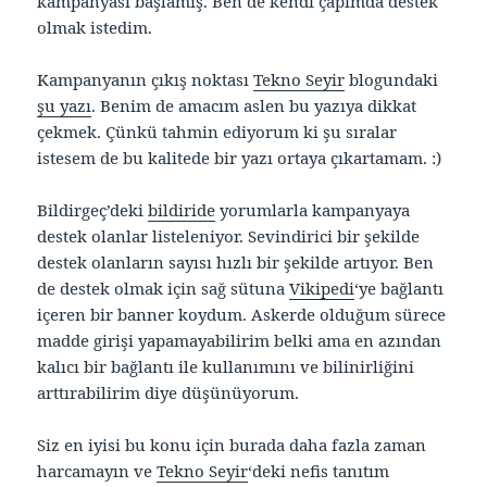
kampanyası başlamış. Ben de kendi çapımda destek
olmak istedim.
Kampanyanın çıkış noktası
Tekno Seyir
blogundaki
şu yazı
. Benim de amacım aslen bu yazıya dikkat
çekmek. Çünkü tahmin ediyorum ki şu sıralar
istesem de bu kalitede bir yazı ortaya çıkartamam. :)
Bildirgeç’deki
bildiride
yorumlarla kampanyaya
destek olanlar listeleniyor. Sevindirici bir şekilde
destek olanların sayısı hızlı bir şekilde artıyor. Ben
de destek olmak için sağ sütuna
Vikipedi
‘ye bağlantı
içeren bir banner koydum. Askerde olduğum sürece
madde girişi yapamayabilirim belki ama en azından
kalıcı bir bağlantı ile kullanımını ve bilinirliğini
arttırabilirim diye düşünüyorum.
Siz en iyisi bu konu için burada daha fazla zaman
harcamayın ve
Tekno Seyir
‘deki nefis tanıtım