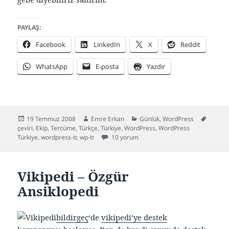
PAYLAŞ:
Facebook
LinkedIn
X
Reddit
WhatsApp
E-posta
Yazdır
Yayın
Yazar
Kategoriler
Etiketl
19 Temmuz 2008
Emre Erkan
Günlük
,
WordPress
tarihi
çeviri
,
Ekip
,
Tercüme
,
Türkçe
,
Türkiye
,
WordPress
,
WordPress
WordPress Türkiye Ekibine Katıldım için
Türkiye
,
wordpress-tr
,
wp-tr
10 yorum
Vikipedi – Özgür
Ansiklopedi
bildirgeç
‘de
vikipedi’ye destek