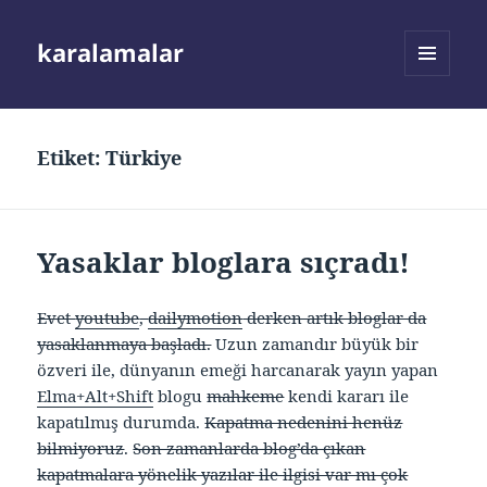
karalamalar
MENÜ
VE
BILEŞENLER
Etiket:
Türkiye
Yasaklar bloglara sıçradı!
Evet
youtube
,
dailymotion
derken artık bloglar da
yasaklanmaya başladı.
Uzun zamandır büyük bir
özveri ile, dünyanın emeği harcanarak yayın yapan
Elma+Alt+Shift
blogu
mahkeme
kendi kararı ile
kapatılmış durumda.
Kapatma nedenini henüz
bilmiyoruz
.
Son zamanlarda blog’da çıkan
kapatmalara yönelik yazılar ile ilgisi var mı çok