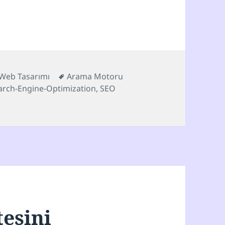
oriler
Etiketler
Web Tasarımı
Arama Motoru
arch-Engine-Optimization
,
SEO
tesini