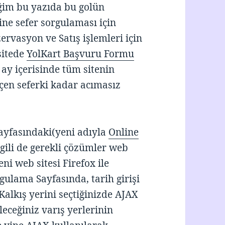
ğim bu yazıda bu golün
line sefer sorgulaması için
rvasyon ve Satış işlemleri için
sitede
YolKart Başvuru Formu
ay içerisinde tüm sitenin
eçen seferki kadar acımasız
ayfasındaki(yeni adıyla
Online
lgili de gerekli çözümler web
ni web sitesi Firefox ile
rgulama Sayfasında, tarih girişi
 Kalkış yerini seçtiğinizde AJAX
leceğiniz varış yerlerinin