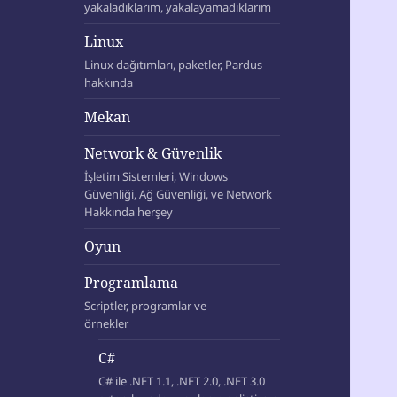
yakaladıklarım, yakalayamadıklarım
Linux
Linux dağıtımları, paketler, Pardus
hakkında
Mekan
Network & Güvenlik
İşletim Sistemleri, Windows
Güvenliği, Ağ Güvenliği, ve Network
Hakkında herşey
Oyun
Programlama
Scriptler, programlar ve
örnekler
C#
C# ile .NET 1.1, .NET 2.0, .NET 3.0