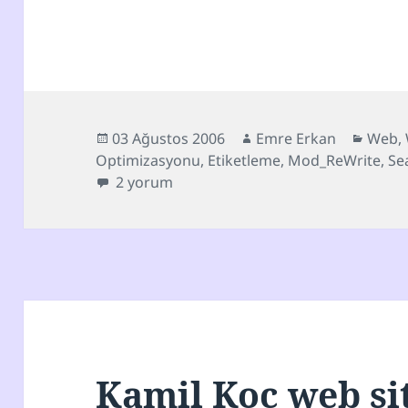
Yayın
Yazar
Kateg
03 Ağustos 2006
Emre Erkan
Web
,
tarihi
Optimizasyonu
,
Etiketleme
,
Mod_ReWrite
,
Se
Her şey SEO için! (aka Güncelleme) için
2 yorum
Kamil Koç web si