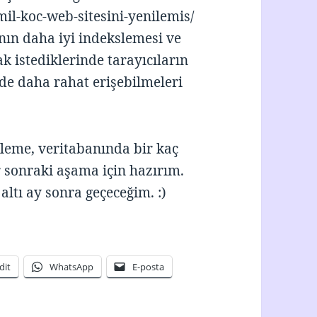
il-koc-web-sitesini-yenilemis/
ın daha iyi indekslemesi ve
k istediklerinde tarayıcıların
de daha rahat erişebilmeleri
lleme, veritabanında bir kaç
r sonraki aşama için hazırım.
ltı ay sonra geçeceğim. :)
dit
WhatsApp
E-posta