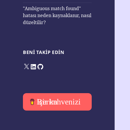
"Ambiguous match found"
hatası neden kaynaklanır, nasıl
düzeltilir?
BENI TAKIP EDIN
X
LinkedIn
GitHub
Bir kahvenizi içerim