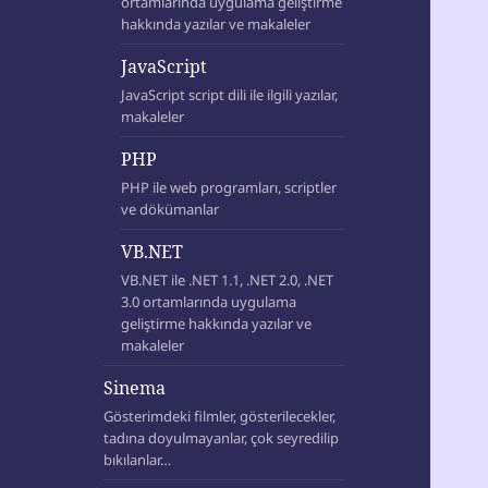
ortamlarında uygulama geliştirme
hakkında yazılar ve makaleler
JavaScript
JavaScript script dili ile ilgili yazılar,
makaleler
PHP
PHP ile web programları, scriptler
ve dökümanlar
VB.NET
VB.NET ile .NET 1.1, .NET 2.0, .NET
3.0 ortamlarında uygulama
geliştirme hakkında yazılar ve
makaleler
Sinema
Gösterimdeki filmler, gösterilecekler,
tadına doyulmayanlar, çok seyredilip
bıkılanlar…