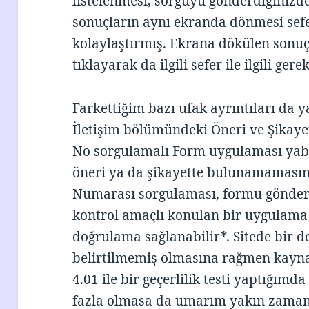
listelenmesi, sorguyu gönderdiğinizd
sonuçların aynı ekranda dönmesi sef
kolaylaştırmış. Ekrana dökülen sonu
tıklayarak da ilgili sefer ile ilgili ger
Farkettiğim bazı ufak ayrıntıları d
İletişim bölümündeki
Öneri ve Şikaye
No sorgulamalı Form uygulaması yab
öneri ya da şikayette bulunamamasına
Numarası sorgulaması, formu göndere
kontrol amaçlı konulan bir uygulama 
doğrulama sağlanabilir
*
. Sitede bir
belirtilmemiş olmasına rağmen kay
4.01 ile bir geçerlilik testi yaptığımd
fazla olmasa da umarım yakın zaman