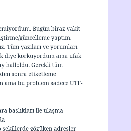
enemiyordum. Bugün biraz vakit
iştirme/güncelleme yaptım.
z. Tüm yazıları ve yorumları
ak diye korkuyordum ama ufak
lay halloldu. Gerekli tüm
kten sonra etiketleme
ım ama bu problem sadece UTF-
lara başlıkları ile ulaşma
da
 şekillerde gözüken adresler