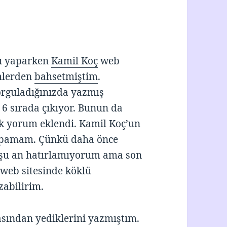
arı yaparken
Kamil Koç
web
mlerden
bahsetmiştim
.
orguladığınızda yazmış
 6 sırada çıkıyor. Bunun da
 çok yorum eklendi. Kamil Koç’un
m yapamam. Çünkü daha önce
e şu an hatırlamıyorum ama son
web sitesinde köklü
zabilirim.
ından yediklerini yazmıştım.