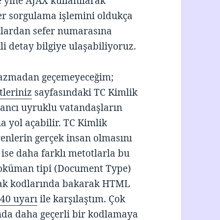
e yine AJAX kullanılarak
er sorgulama işlemini oldukça
çlardan sefer numarasına
ekli detay bilgiye ulaşabiliyoruz.
a yazmadan geçemeyeceğim;
tleriniz
sayfasındaki TC Kimlik
ancı uyruklu vatandaşların
 yol açabilir. TC Kimlik
nlerin gerçek insan olmasını
ise daha farklı metotlarla bu
 doküman tipi (Document Type)
nak kodlarında bakarak HTML
a
40 uyarı
ile karşılaştım. Çok
da daha geçerli bir kodlamaya