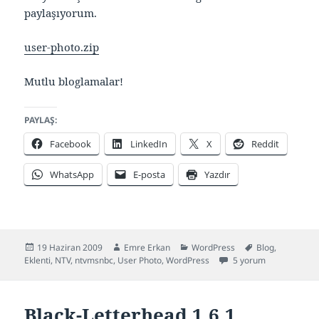
paylaşıyorum.
user-photo.zip
Mutlu bloglamalar!
PAYLAŞ:
Facebook
LinkedIn
X
Reddit
WhatsApp
E-posta
Yazdır
Yayın
Yazar
Kategoriler
Etiketler
19 Haziran 2009
Emre Erkan
WordPress
Blog
,
tarihi
User Photo – Türkçe (W
Eklenti
,
NTV
,
ntvmsnbc
,
User Photo
,
WordPress
5 yorum
Black-Letterhead 1.6.1