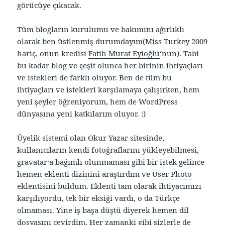
görücüye çıkacak.
Tüm blogların kurulumu ve bakımını ağırlıklı
olarak ben üstlenmiş durumdayım(Miss Turkey 2009
hariç, onun kredisi
Fatih Murat Eyioğlu
‘nun). Tabi
bu kadar blog ve çeşit olunca her birinin ihtiyaçları
ve istekleri de farklı oluyor. Ben de tüm bu
ihtiyaçları ve istekleri karşılamaya çalışırken, hem
yeni şeyler öğreniyorum, hem de WordPress
dünyasına yeni katkılarım oluyor. :)
Üyelik sistemi olan Okur Yazar sitesinde,
kullanıcıların kendi fotoğraflarını yükleyebilmesi,
gravatar
‘a bağımlı olunmaması gibi bir istek gelince
hemen
eklenti dizini
ni araştırdım ve
User Photo
eklentisini buldum. Eklenti tam olarak ihtiyacımızı
karşılıyordu, tek bir eksiği vardı, o da Türkçe
olmaması. Yine iş başa düştü diyerek hemen dil
dosyasını çevirdim. Her zamanki gibi sizlerle de