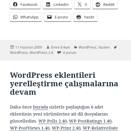
Facebook
LinkedIn
X
Reddit
WhatsApp
E-posta
Yazdır
Yayın
Yazar
Kategoriler
Etiketle
11 Haziran 2009
Emre Erkan
WordPress
,
Yazılım
tarihi
WordPress Türkçe 2.8 için
WordPress
,
WordPress 2.8
4 yorum
WordPress eklentileri
yerelleştirme çalışmalarına
devam
Daha önce
burada
sizlerle paylaştığım 6 adet
eklentinin yeni sürümlerine ait dil dosyalarını
güncelledim.
WP-Polls 2.40
,
WP-PostRatings 1.40
,
WP-PostViews 1.40
,
WP-Print 2.40
,
WP-RelativeDate