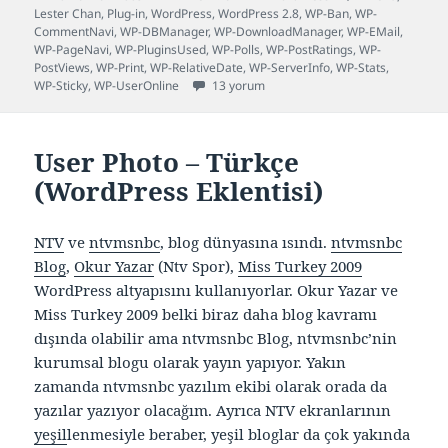
tarihi
Lester Chan
,
Plug-in
,
WordPress
,
WordPress 2.8
,
WP-Ban
,
WP-
CommentNavi
,
WP-DBManager
,
WP-DownloadManager
,
WP-EMail
,
WP-PageNavi
,
WP-PluginsUsed
,
WP-Polls
,
WP-PostRatings
,
WP-
PostViews
,
WP-Print
,
WP-RelativeDate
,
WP-ServerInfo
,
WP-Stats
,
16 adet Türkçe WordPress eklentisi için
WP-Sticky
,
WP-UserOnline
13 yorum
User Photo – Türkçe
(WordPress Eklentisi)
NTV
ve
ntvmsnbc
, blog dünyasına ısındı.
ntvmsnbc
Blog
,
Okur Yazar
(Ntv Spor),
Miss Turkey 2009
WordPress altyapısını kullanıyorlar. Okur Yazar ve
Miss Turkey 2009 belki biraz daha blog kavramı
dışında olabilir ama ntvmsnbc Blog, ntvmsnbc’nin
kurumsal blogu olarak yayın yapıyor. Yakın
zamanda ntvmsnbc yazılım ekibi olarak orada da
yazılar yazıyor olacağım. Ayrıca NTV ekranlarının
yeşil
lenmesiyle beraber, yeşil bloglar da çok yakında