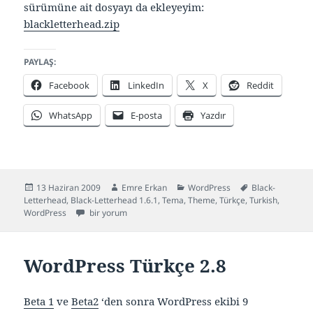
sürümüne ait dosyayı da ekleyeyim:
blackletterhead.zip
PAYLAŞ:
Facebook
LinkedIn
X
Reddit
WhatsApp
E-posta
Yazdır
Yayın
Yazar
Kategoriler
Etiketler
13 Haziran 2009
Emre Erkan
WordPress
Black-
tarihi
Letterhead
,
Black-Letterhead 1.6.1
,
Tema
,
Theme
,
Türkçe
,
Turkish
,
Black-Letterhead 1.6.1 Türkçe (WordPress Teması) için
WordPress
bir yorum
WordPress Türkçe 2.8
Beta 1
ve
Beta2
‘den sonra WordPress ekibi 9