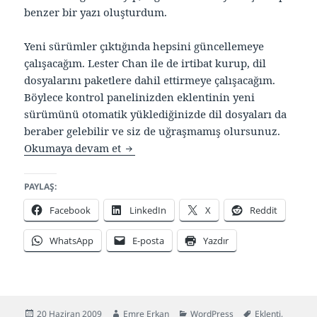
benzer bir yazı oluşturdum.
Yeni sürümler çıktığında hepsini güncellemeye
çalışacağım. Lester Chan ile de irtibat kurup, dil
dosyalarını paketlere dahil ettirmeye çalışacağım.
Böylece kontrol panelinizden eklentinin yeni
sürümünü otomatik yüklediğinizde dil dosyaları da
beraber gelebilir ve siz de uğraşmamış olursunuz.
16 adet Türkçe WordPress eklentisi
Okumaya devam et
PAYLAŞ:
Facebook
LinkedIn
X
Reddit
WhatsApp
E-posta
Yazdır
Yayın
Yazar
Kategoriler
Etiketler
20 Haziran 2009
Emre Erkan
WordPress
Eklenti
,